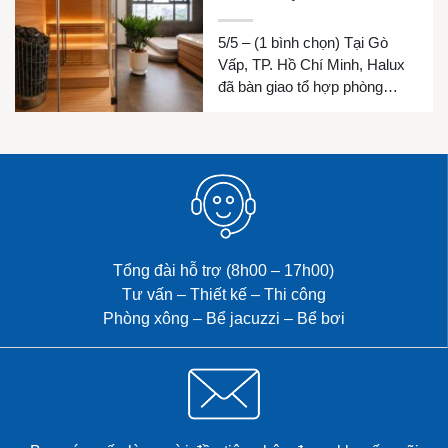
5/5 – (1 bình chọn) Tại Gò
Vấp, TP. Hồ Chí Minh, Halux
đã bàn giao tổ hợp phòng
xông hơi khô, phòng xông hơi
ướt và bồn Jacuzzi cho gia
đình chị Luyện. Công trình
được thiết kế đồng bộ nhằm
mang đến không gian thư giãn
riêng tư, chăm sóc sức khỏe
và […]
Tổng đài hỗ trợ (8h00 – 17h00)
Tư vấn – Thiết kế – Thi công
Phòng xông – Bể jacuzzi – Bể bơi