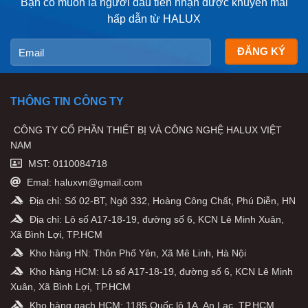
Bạn có muốn là người đầu tiên nhận được khuyến mãi
hấp dẫn từ HALUX
THÔNG TIN CÔNG TY
CÔNG TY CỔ PHẦN THIẾT BỊ VÀ CÔNG NGHỆ HALUX VIỆT
NAM
MST: 0110084718
Emal: haluxvn@gmail.com
Địa chỉ: Số 02-BT, Ngõ 332, Hoàng Công Chất, Phú Diễn, HN
Địa chỉ: Lô số A17-18-19, đường số 6, KCN Lê Minh Xuân,
Xã Bình Lợi, TP.HCM
Kho hàng HN: Thôn Phố Yên, Xã Mê Linh, Hà Nội
Kho hàng HCM: Lô số A17-18-19, đường số 6, KCN Lê Minh
Xuân, Xã Bình Lợi, TP.HCM
Kho hàng gạch HCM: 1185 Quốc lộ 1A, An Lạc, TP.HCM