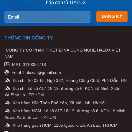
hấp dẫn từ HALUX
THÔNG TIN CÔNG TY
CÔNG TY CỔ PHẦN THIẾT BỊ VÀ CÔNG NGHỆ HALUX VIỆT
NAM
MST: 0110084718
Emal: haluxvn@gmail.com
Địa chỉ: Số 02-BT, Ngõ 332, Hoàng Công Chất, Phú Diễn, HN
Địa chỉ: Lô số A17-18-19, đường số 6, KCN Lê Minh Xuân,
Xã Bình Lợi, TP.HCM
Kho hàng HN: Thôn Phố Yên, Xã Mê Linh, Hà Nội
Kho hàng HCM: Lô số A17-18-19, đường số 6, KCN Lê Minh
Xuân, Xã Bình Lợi, TP.HCM
Kho hàng gạch HCM: 1185 Quốc lộ 1A, An Lạc, TP.HCM