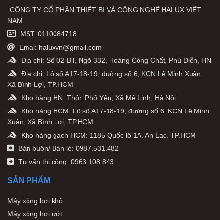
CÔNG TY CỔ PHẦN THIẾT BỊ VÀ CÔNG NGHỆ HALUX VIỆT
NAM
MST: 0110084718
Emal: haluxvn@gmail.com
Địa chỉ: Số 02-BT, Ngõ 332, Hoàng Công Chất, Phú Diễn, HN
Địa chỉ: Lô số A17-18-19, đường số 6, KCN Lê Minh Xuân,
Xã Bình Lợi, TP.HCM
Kho hàng HN: Thôn Phố Yên, Xã Mê Linh, Hà Nội
Kho hàng HCM: Lô số A17-18-19, đường số 6, KCN Lê Minh
Xuân, Xã Bình Lợi, TP.HCM
Kho hàng gạch HCM: 1185 Quốc lộ 1A, An Lạc, TP.HCM
Bán buôn/ Bán lẻ: 0987.531.482
Tư vấn thi công: 0963.108.843
SẢN PHẨM
Máy xông hơi khô
Máy xông hơi ướt