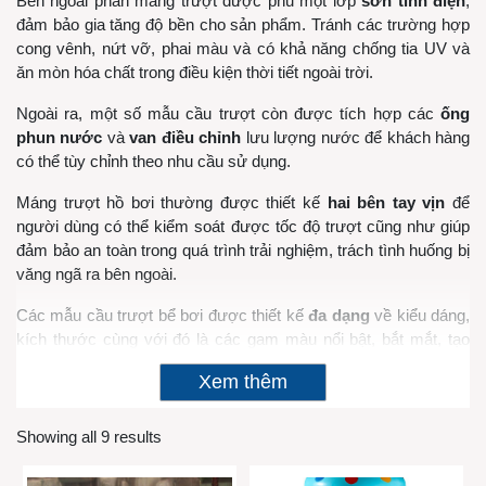
Bên ngoài phần máng trượt được phủ một lớp
sơn tĩnh điện
,
đảm bảo gia tăng độ bền cho sản phẩm. Tránh các trường hợp
cong vênh, nứt vỡ, phai màu và có khả năng chống tia UV và
ăn mòn hóa chất trong điều kiện thời tiết ngoài trời.
Ngoài ra, một số mẫu cầu trượt còn được tích hợp các
ống
phun nước
và
van điều chỉnh
lưu lượng nước để khách hàng
có thể tùy chỉnh theo nhu cầu sử dụng.
Máng trượt hồ bơi thường được thiết kế
hai bên tay vịn
để
người dùng có thể kiểm soát được tốc độ trượt cũng như giúp
đảm bảo an toàn trong quá trình trải nghiệm, trách tình huống bị
văng ngã ra bên ngoài.
Các mẫu cầu trượt bể bơi được thiết kế
đa dạng
về kiểu dáng,
kích thước cùng với đó là các gam màu nổi bật, bắt mắt, tạo
điểm nhấn thu hút cho tổng thể khu vui chơi.
Xem thêm
Showing all 9 results