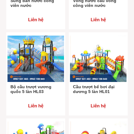
Súng bắn nước công
Vòng nước cầu vồng
viên nước
công viên nước
NHẤT
Halux
là địa chỉ uy tín cung cấp các
thiết bị bể bơi
, cầu trượt,
Liên hệ
Liên hệ
đồ chơi bể bơi. Với hệ sống sản phẩm đa dạng,
giá thành phải
chăng
Halux luôn tự tin là người đồng hành đáng tin cậy cùng
quý khách hàng, chủ đầu tư trong mọi công trình, dự án.
Nếu quý khách hàng đang quan tâm tới các mẫu cầu trượt bể
bơi, hãy liên hệ ngay với Halux qua số
hotline
để được tư vấn
và báo giá chi tiết nhất!
Bộ cầu trượt vương
Cầu trượt bể bơi đại
quốc 5 làn HL03
dương 5 làn HL01
Liên hệ
Liên hệ