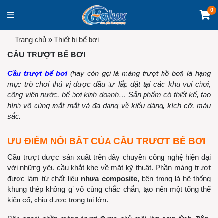
0
Trang chủ
»
Thiết bị bể bơi
CẦU TRƯỢT BỂ BƠI
Cầu trượt bể bơi
(hay còn gọi là máng trượt hồ bơi) là hạng
mục trò chơi thú vị được đầu tư lắp đặt tại các khu vui chơi,
công viên nước, bể bơi kinh doanh… Sản phẩm có thiết kế, tạo
hình vô cùng mắt mắt và đa dạng về kiểu dáng, kích cỡ, màu
sắc.
ƯU ĐIỂM NỔI BẬT CỦA CẦU TRƯỢT BỂ BƠI
Cầu trượt được sản xuất trên dây chuyền công nghệ hiện đại
với những yêu cầu khắt khe về mặt kỹ thuật. Phần máng trượt
được làm từ chất liệu
nhựa composite
, bên trong là hệ thống
khung thép không gỉ vô cùng chắc chắn, tạo nên một tổng thể
kiên cố, chịu được trọng tải lớn.