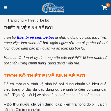
0
Trang chủ
»
Thiết bị bể bơi
THIẾT BỊ VỆ SINH BỂ BƠI
Trọn bộ
thiết bị vệ sinh bể bơi
là những dụng cũ giúp thực hiện
công việc làm sạch bể bơi, ngăn ngừa rêu tảo giúp cho bể bơi
luôn được đảm bảo mỹ quan và an toàn khi bơi lội.
Hanteco là đơn vị uy tín cung cấp các loại thiết bị làm sạch bể
bơi chất lượng chính hãng, đang dạng mẫu mã.
TRỌN BỘ THIẾT BỊ VỆ SINH BỂ BƠI
Để có một quy trình vệ sinh bể bơi đúng chuẩn và hiệu quả,
việc trang bị đầy đủ các dụng cụ vệ sinh là điều vô cùng cần
thiết. Trọn bộ thiết bị vệ sinh sẽ bao gồm các sản phẩm sau:
–
Bộ thử nước chuyên dụng
: giúp kiểm tra nồng độ pH và chỉ
số của Clo trong nước