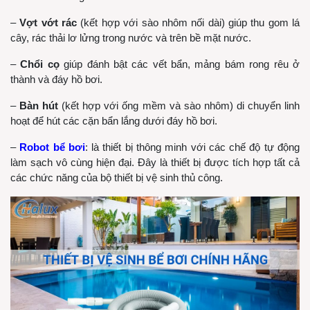
–
Vợt vớt rác
(kết hợp với sào nhôm nối dài) giúp thu gom lá
cây, rác thải lơ lửng trong nước và trên bề mặt nước.
–
Chổi cọ
giúp đánh bật các vết bẩn, mảng bám rong rêu ở
thành và đáy hồ bơi.
–
Bàn hút
(kết hợp với ống mềm và sào nhôm) di chuyển linh
hoạt để hút các cặn bẩn lắng dưới đáy hồ bơi.
–
Robot bể bơi
: là thiết bị thông minh với các chế độ tự động
làm sạch vô cùng hiện đại. Đây là thiết bị được tích hợp tất cả
các chức năng của bộ thiết bị vệ sinh thủ công.