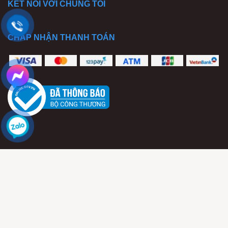
KẾT NỐI VỚI CHÚNG TÔI
CHẤP NHẬN THANH TOÁN