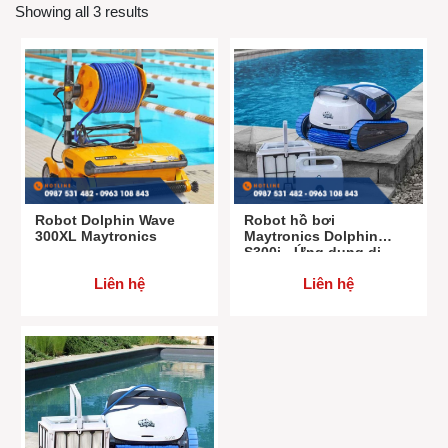
Showing all 3 results
Robot Dolphin Wave
Robot hồ bơi
300XL Maytronics
Maytronics Dolphin
S300i - Ứng dụng di
động
Liên hệ
Liên hệ