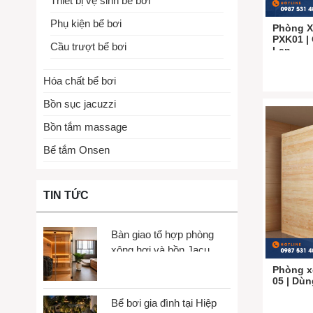
Thiết bị vệ sinh bể bơi
Phụ kiện bể bơi
❸ Hệ thống t
Phòng X
PXK01 |
Cầu trượt bể bơi
Lan
▶ Đá Sauna
▶ Đèn Led c
Hóa chất bể bơi
Bồn sục jacuzzi
▶ Xô, gáo g
Bồn tắm massage
▶ Đồng hồ ẩ
Bể tắm Onsen
▶ Đồng hồ c
CÁC LO
TIN TỨC
Phòng xông 
Bàn giao tổ hợp phòng
✴ Phân loạ
xông hơi và bồn Jacuzzi
tại Gò Vấp
Phòng x
▶ Phòng xô
05 | Dùn
▶ Phòng xô
Bể bơi gia đình tại Hiệp