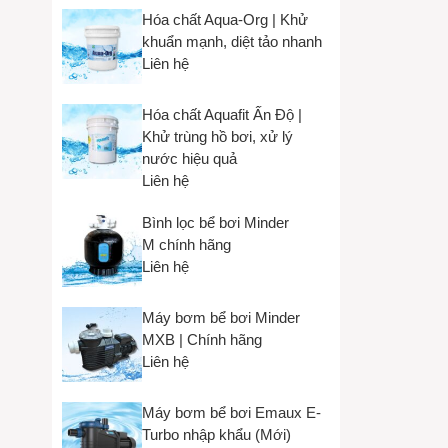
Hóa chất Aqua-Org | Khử
khuẩn mạnh, diệt tảo nhanh
Liên hệ
HALUX –
Hóa chất Aquafit Ấn Độ |
Halux chuyê
Khử trùng hồ bơi, xử lý
nước hiệu quả
Chúng tôi c
Liên hệ
Với đội ngũ
Bình lọc bể bơi Minder
ưu chi phí n
M chính hãng
Mọi thông tin
Liên hệ
—————
Máy bơm bể bơi Minder
CÔNG TY 
MXB | Chính hãng
Liên hệ
► Email: h
Máy bơm bể bơi Emaux E-
► Website
Turbo nhập khẩu (Mới)