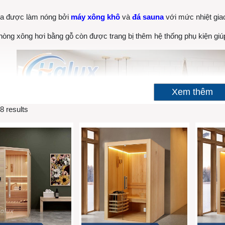
a được làm nóng bởi
máy xông khô
và
đá sauna
với mức nhiệt gia
hòng xông hơi bằng gỗ còn được trang bị thêm hệ thống phụ kiện giúp 
Xem thêm
8 results
O CỦA PHÒNG XÔNG HƠI KHÔ
xông khô hoàn chỉnh sẽ bao gồm những bộ phận sau:
g phòng: được làm chủ yếu từ chất liệu gỗ cao cấp
 hơi khô