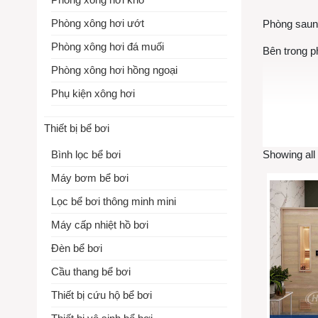
Phòng xông hơi ướt
Phòng saun
Phòng xông hơi đá muối
Bên trong p
Phòng xông hơi hồng ngoại
Phụ kiện xông hơi
Thiết bị bể bơi
Bình lọc bể bơi
Showing all 
Máy bơm bể bơi
Lọc bể bơi thông minh mini
Máy cấp nhiệt hồ bơi
CẤU TẠ
Đèn bể bơi
Một phòng 
Cầu thang bể bơi
❶ Khung dựn
Thiết bị cứu hộ bể bơi
❷ Máy xông