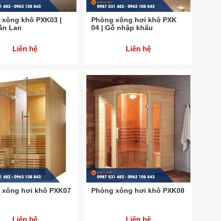
 xông khô PXK03 |
Phòng xông hơi khô PXK
ần Lan
04 | Gỗ nhập khẩu
lux
Liên hệ
Liên hệ
 xông hơi khô PXK07
Phòng xông hơi khô PXK08
Liên hệ
Liên hệ