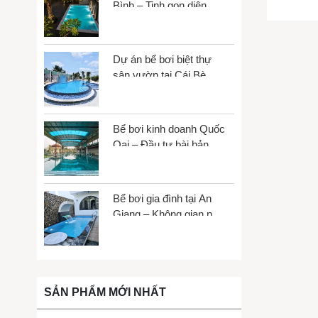
Bình – Tinh gọn diện
▶
Phòng xô
tích, tối đa trải nghiệm
✴ Hiện nay
Dự án bể bơi biệt thự
▶ Phòng xô
sân vườn tại Cái Bè,
Đồng Tháp
▶ Phòng xôn
BÁO GI
Bể bơi kinh doanh Quốc
Oai – Đầu tư bài bản,
Tùy thuộc 
vận hành bền vững
xông khác 
Vì vậy, giá
Bể bơi gia đình tại An
Giang – Không gian nhỏ,
trải nghiệm lớn
SẢN PHẨM MỚI NHẤT