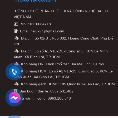
THÔNG TIN CÔNG TY
CÔNG TY CỔ PHẦN THIẾT BỊ VÀ CÔNG NGHỆ HALUX
VIỆT NAM
MST: 0110084718
Emal: haluxvn@gmail.com
Địa chỉ: Số 02-BT, Ngõ 332, Hoàng Công Chất, Phú Diễn,
HN
Địa chỉ: Lô số A17-18-19, đường số 6, KCN Lê Minh
Xuân, Xã Bình Lợi, TP.HCM
Kho hàng HN: Thôn Phố Yên, Xã Mê Linh, Hà Nội
Kho hàng HCM: Lô số A17-18-19, đường số 6, KCN Lê
Minh Xuân, Xã Bình Lợi, TP.HCM
Kho hàng gạch HCM: 1185 Quốc lộ 1A, An Lạc, TP.HCM
Bán buôn/ Bán lẻ: 0987.531.482
Tư vấn thi công: 0963.108.843