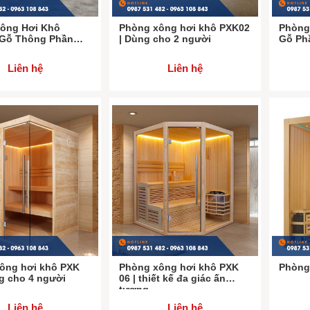
rang thiết bị phụ kiện
ông Hơi Khô
Phòng xông hơi khô PXK02
Phòng
 Gỗ Thông Phần
| Dùng cho 2 người
Gỗ Ph
Phòng xông hơi khô Ha
.
Liên hệ
Liên hệ
hịu nhiệt.
ỗ.
m kế, nhiệt kế.
át.
ẠI PHÒNG XÔNG HƠI KHÔ TẠI HALUX
hơi sauna được chia làm 3 loại như sau:
i phòng xông khô
ông hơi khô PXK
Phòng xông hơi khô PXK
Phòng
ng khô sauna
g cho 4 người
06 | thiết kế đa giác ấn
tượng
ng khô hồng ngoại
Liên hệ
Liên hệ