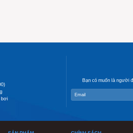
k:
https://www.facebook.com/halux.vietnam/
Bạn có muốn là người 
00)
ng
 bơi