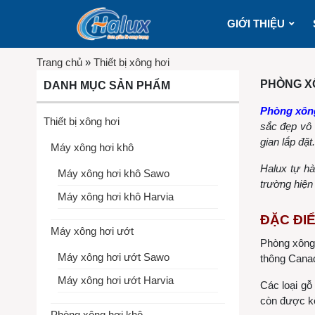
GIỚI THIỆU
Trang chủ
»
Thiết bị xông hơi
PHÒNG X
DANH MỤC SẢN PHẨM
Phòng xôn
Thiết bị xông hơi
sắc đẹp vô 
gian lắp đặt.
Máy xông hơi khô
Halux tự hà
Máy xông hơi khô Sawo
trường hiện
Máy xông hơi khô Harvia
ĐẶC ĐI
Máy xông hơi ướt
Phòng xông 
Máy xông hơi ướt Sawo
thông Can
Máy xông hơi ướt Harvia
Các loại gỗ
còn được kế
Phòng xông hơi khô