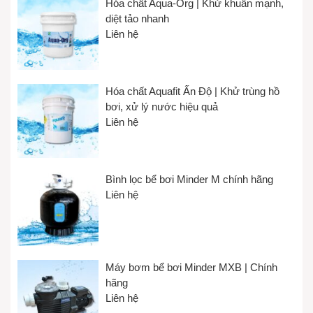
Hóa chất Aqua-Org | Khử khuẩn mạnh,
diệt tảo nhanh
Liên hệ
Hóa chất Aquafit Ấn Độ | Khử trùng hồ
Bể Onsen được xây dựng ngoài trời, gần gũi thiên nhiên
bơi, xử lý nước hiệu quả
Liên hệ
Bình lọc bể bơi Minder M chính hãng
Liên hệ
Bể Onsen gia đình thường sử dụng chất liệu Acrylic hoặc xây
ốp bằng gạch mosaic cao cấp để đảm bảo tuổi thọ cho công
trình.
Bể Onsen nhân tạo có thể lắp đặt ngay trong ngôi nhà của mình
Những chất liệu này có khả năng chịu lực, chịu nhiệt tốt, chống
Máy bơm bể bơi Minder MXB | Chính
biến dạng, ăn mòn trong thời gian sử dụng.
hãng
Bể tắm Onsen thường được xây dạng hình vuông, tròn, oval
Liên hệ
tùy theo sở thích của chủ đầu tư.