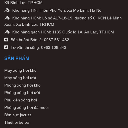
Xã Bình Lợi, TP.HCM
BÀI VIẾT LIÊN QUAN:
Kho hàng HN: Thôn Phố Yên, Xã Mê Linh, Hà Nội
Kho hàng HCM: Lô số A17-18-19, đường số 6, KCN Lê Minh
➤
Dịch vụ lắp đặt, thi công bể sục Jacuzzi chuyên
Xuân, Xã Bình Lợi, TP.HCM
nghiệp Halux
Kho hàng gạch HCM: 1185 Quốc lộ 1A, An Lạc, TP.HCM
➤
Dịch vụ thi công, lắp đặt phòng xông hơi uy tín #1 của
Bán buôn/ Bán lẻ: 0987.531.482
Halux
Tư vấn thi công: 0963.108.843
SẢN PHẨM
Máy xông hơi khô
Tham khảo các mẫu thiết kế bể Onsen ấn
Máy xông hơi ướt
tượng
Phòng xông hơi khô
Phòng xông hơi ướt
Bể Onsen là lựa chọn lý tưởng cho các Spa, khách sạn, resort
hay những căn hộ đẳng cấp. Cùng chiêm ngưỡng bộ sưu tập
Phụ kiện xông hơi
mẫu thiết kế bể Onsen ấn tượng nhé!
Phòng xông hơi đá muối
Bồn sục jacuzzi
Thiết bị bể bơi