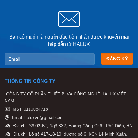
ổn định và an toàn tuyệt đối với người dùng.
Bạn có muốn là người đầu tiên nhận được khuyến mãi
hấp dẫn từ HALUX
THÔNG TIN CÔNG TY
Bể Onsen sử dụng các thiết bị công nghệ tiên tiến hàng đầu
như: máy cấp nhiệt, hệ thống lọc,
bể jacuzzi
, đèn chiếu sáng….
CÔNG TY CỔ PHẦN THIẾT BỊ VÀ CÔNG NGHỆ HALUX VIỆT
Các thiết bị này có vai trò vô cùng đặc biệt, quyết định trực tiếp
NAM
đến hiệu quả hoạt động và tuổi thọ của bể Onsen.
Thiết kế bể tắm Onsen đòi hỏi những tiêu chuẩn kỹ thuật cao
MST: 0110084718
Chính vì vậy Quý khách cần tìm địa chỉ thi công và cung cấp
Emal: haluxvn@gmail.com
thiết bị uy tín để có những trải nghiệm tắm thư giãn trọn vẹn
Địa chỉ: Số 02-BT, Ngõ 332, Hoàng Công Chất, Phú Diễn, HN
nhất.
Địa chỉ: Lô số A17-18-19, đường số 6, KCN Lê Minh Xuân,