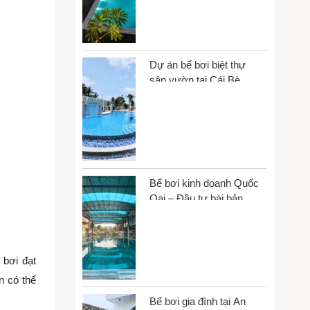
Dự án bể bơi biệt thự
sân vườn tại Cái Bè,
Đồng Tháp
Bể bơi kinh doanh Quốc
Oai – Đầu tư bài bản,
vận hành bền vững
 bơi đạt
n có thể
Bể bơi gia đình tại An