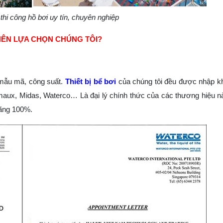
 thi công hồ bơi uy tín, chuyên nghiệp
NÊN LỰA CHỌN CHÚNG TÔI?
 mẫu mã, công suất.
Thiết bị bể bơi
của chúng tôi đều được nhập k
Emaux, Midas, Waterco… Là đại lý chính thức của các thương hiệu này
hãng 100%.