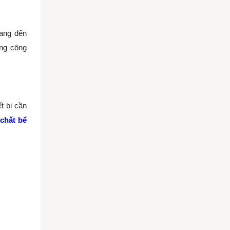
mang đến
ững công
t bị cần
chất bể