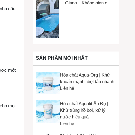
Giang – Không gian nhỏ,
 nhu cầu
trải nghiệm lớn
SẢN PHẨM MỚI NHẤT
được một
Hóa chất Aqua-Org | Khử
khuẩn mạnh, diệt tảo nhanh
Liên hệ
Hóa chất Aquafit Ấn Độ |
 cho mọi
Khử trùng hồ bơi, xử lý
nước hiệu quả
Liên hệ