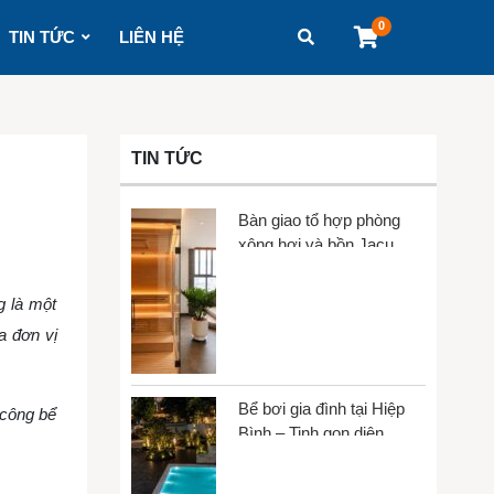
0
TIN TỨC
LIÊN HỆ
TIN TỨC
Bàn giao tổ hợp phòng
xông hơi và bồn Jacuzzi
tại Gò Vấp
g là một
a đơn vị
Bể bơi gia đình tại Hiệp
 công bể
Bình – Tinh gọn diện
tích, tối đa trải nghiệm