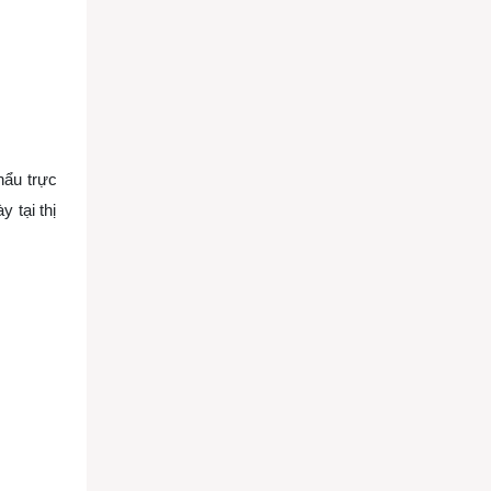
hẩu trực
 tại thị