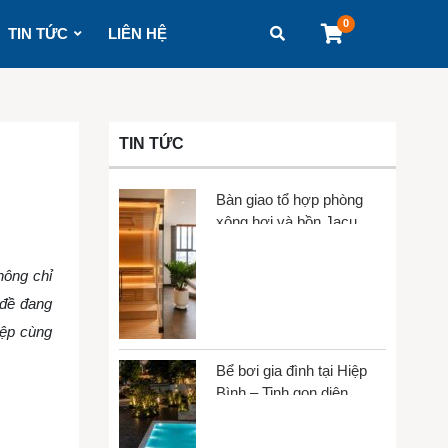
0
TIN TỨC
LIÊN HỆ
TIN TỨC
Bàn giao tổ hợp phòng
xông hơi và bồn Jacuzzi
tại Gò Vấp
hông chỉ
 đề đang
iệp cùng
Bể bơi gia đình tại Hiệp
Bình – Tinh gọn diện
tích, tối đa trải nghiệm