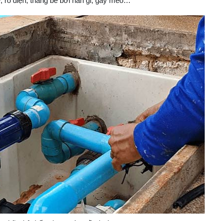
, rò điện, thang bể bơi han gỉ, gãy méo…