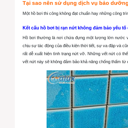
Tại sao nên sử dụng dịch vụ bảo dưỡng
Một hồ bơi thi công không đạt chuẩn hay những công trì
Kết cấu hồ bơi bị rạn nứt không đảm bảo yếu t
Hồ bơi thường là nơi chứa đựng một lượng lớn nước và
chịu sự tác động của điều kiện thời tiết, sự va đập và cũ
rất dễ xuất hiện tình trạng nứt vỡ. Những vết nứt có t
vết nứt này sẽ không đảm bảo khả năng chống thấm từ đó 