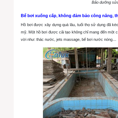
Bảo dưỡng sửa
Bể bơi xuống cấp, không đảm bảo công năng, 
Hồ bơi được xây dựng quá lâu, tuổi thọ sử dụng đã ké
mỹ. Một hồ bơi được cải tạo không chỉ mang đến một c
vời như: thác nước, jets massage, bể bơi nước nóng…