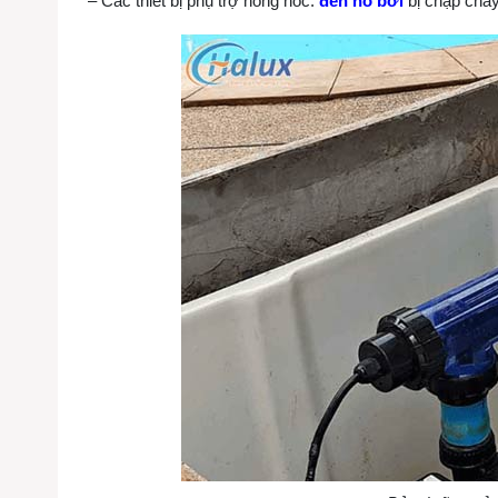
– Các thiết bị phụ trợ hỏng hóc:
đèn hồ bơi
bị chập cháy