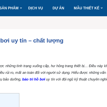
SẢN PHẨM
DỊCH VỤ
DỰ ÁN
MẪU THIẾT KẾ
bơi uy tín – chất lượng
ược những tình trạng xuống cấp, hư hỏng trang thiết bị… Điều này k
ều rủi ro, mất an toàn đối với người sử dụng. Hiểu được những vấn
 vụ bảo dưỡng,
bảo trì hồ bơi
uy tín với đội ngũ kỹ thuật chuyên ngh