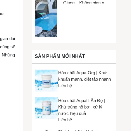
Giang – Không gian nhỏ,
trải nghiệm lớn
au:
gian dài
 cũng sẽ
n. Những
SẢN PHẨM MỚI NHẤT
Hóa chất Aqua-Org | Khử
khuẩn mạnh, diệt tảo nhanh
Liên hệ
Hóa chất Aquafit Ấn Độ |
Khử trùng hồ bơi, xử lý
nước hiệu quả
Liên hệ