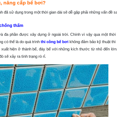
, nâng cấp bể bơi?
nh đã sử dụng trong một thời gian dài sẽ dễ gặp phải những vấn đề s
ố chống thấm
 đa phần được xây dựng ở ngoài trời. Chính vì vậy qua một thời 
ng có thể là do quá trình
thi công bể bơi
không đảm bảo kỹ thuật thì
hể xuất hiện ở thành bể, đáy bể với những kích thước từ nhỏ đến lớ
sẽ xảy ra tình trạng rò rỉ.