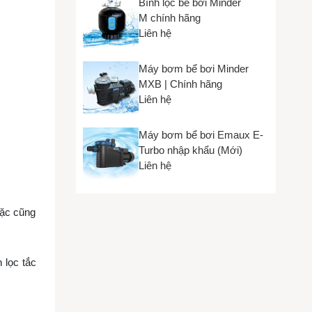
Bình lọc bể bơi Minder
M chính hãng
Liên hệ
Máy bơm bể bơi Minder
MXB | Chính hãng
Liên hệ
Máy bơm bể bơi Emaux E-
Turbo nhập khẩu (Mới)
Liên hệ
rặc cũng
 lọc tắc