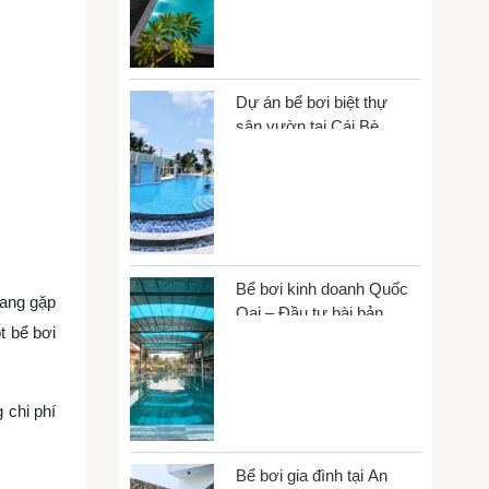
Dự án bể bơi biệt thự
sân vườn tại Cái Bè,
Đồng Tháp
Bể bơi kinh doanh Quốc
đang gặp
Oai – Đầu tư bài bản,
t bể bơi
vận hành bền vững
 chi phí
Bể bơi gia đình tại An