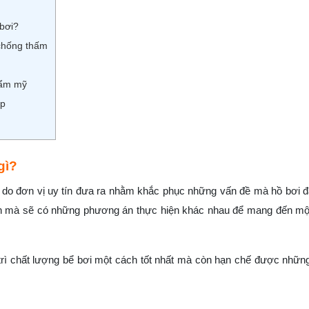
bơi?
 chống thấm
hẩm mỹ
ấp
gì?
p do đơn vị uy tín đưa ra nhằm khắc phục những vấn đề mà hồ bơi 
rình mà sẽ có những phương án thực hiện khác nhau để mang đến mộ
 trì chất lượng bể bơi một cách tốt nhất mà còn hạn chế được những