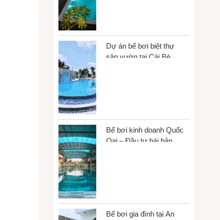
Dự án bể bơi biệt thự
sân vườn tại Cái Bè,
Đồng Tháp
Bể bơi kinh doanh Quốc
Oai – Đầu tư bài bản,
vận hành bền vững
Bể bơi gia đình tại An