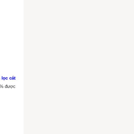
 lọc cát
00% được