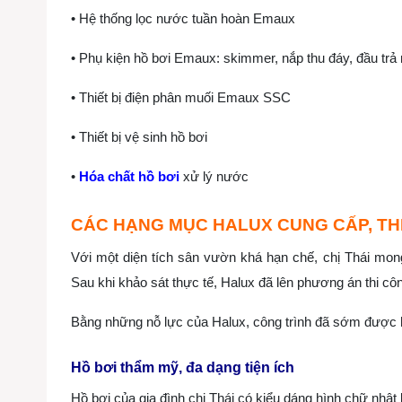
• Hệ thống lọc nước tuần hoàn Emaux
• Phụ kiện hồ bơi Emaux: skimmer, nắp thu đáy, đầu tr
• Thiết bị điện phân muối Emaux SSC
• Thiết bị vệ sinh hồ bơi
•
Hóa chất hồ bơi
xử lý nước
CÁC HẠNG MỤC HALUX CUNG CẤP, TH
Với một diện tích sân vườn khá hạn chế, chị Thái mon
Sau khi khảo sát thực tế, Halux đã lên phương án thi cô
Bằng những nỗ lực của Halux, công trình đã sớm được h
Hồ bơi thẩm mỹ, đa dạng tiện ích
Hồ bơi của gia đình chị Thái có kiểu dáng hình chữ nhật 