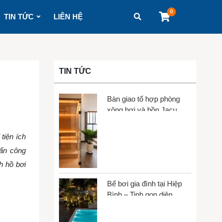
0
TIN TỨC
LIÊN HỆ
TIN TỨC
Bàn giao tổ hợp phòng
xông hơi và bồn Jacuzzi
tại Gò Vấp
tiện ích
vấn công
h hồ bơi
Bể bơi gia đình tại Hiệp
Bình – Tinh gọn diện
tích, tối đa trải nghiệm