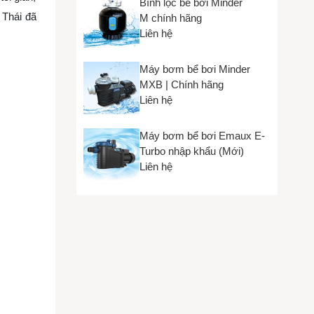
Bình lọc bể bơi Minder
 Thái đã
M chính hãng
Liên hệ
Máy bơm bể bơi Minder
MXB | Chính hãng
Liên hệ
Máy bơm bể bơi Emaux E-
Turbo nhập khẩu (Mới)
Liên hệ