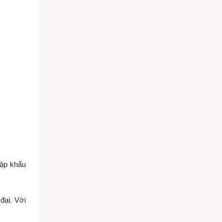
hập khẩu
đại. Với