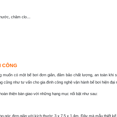
ả nước, châm clo…
I CÔNG
g muốn có một bể bơi đơn giản, đảm bảo chất lượng, an toàn khi 
ng cũng như tư vấn cho gia đình công nghệ vận hành bể bơi hiện đại 
oàn thiện bàn giao với những hạng mục nổi bật như sau:
bo góc đơn giản với kích thước 3 x 7.5 x 1.4m. Đây mà mẫu thiết kế t