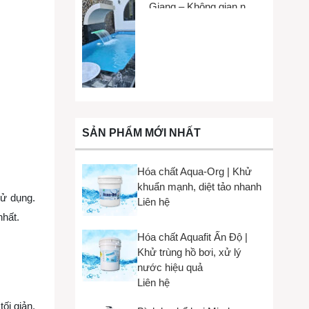
Giang – Không gian nhỏ,
trải nghiệm lớn
SẢN PHẨM MỚI NHẤT
Hóa chất Aqua-Org | Khử
khuẩn mạnh, diệt tảo nhanh
sử dụng.
Liên hệ
nhất.
Hóa chất Aquafit Ấn Độ |
Khử trùng hồ bơi, xử lý
nước hiệu quả
Liên hệ
ối giản,