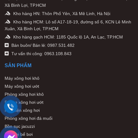
Xã Bình Lợi, TP.HCM
Kho hàng HN: Thôn Phố Yên, Xã Mê Linh, Hà Nội
Kho hàng HCM: Lô số A17-18-19, đường số 6, KCN Lê Minh
Xuân, Xã Bình Lợi, TP.HCM
Kho hàng gạch HCM: 1185 Quốc lộ 1A, An Lạc, TP.HCM
Bán buôn/ Bán lẻ: 0987.531.482
Tư vấn thi công: 0963.108.843
SẢN PHẨM
Máy xông hơi khô
Máy xông hơi ướt
Phòng xông hơi khô
Phòng xông hơi ướt
Phụ kiện xông hơi
Phòng xông hơi đá muối
Bồn sục jacuzzi
Thiết bị bể bơi