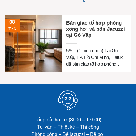
08
Bàn giao tổ hợp phòng
xông hơi và bồn Jacuzzi
Th6
tại Gò Vấp
5/5 – (1 bình chọn) Tại Gò
Vấp, TP. Hồ Chí Minh, Halux
đã bàn giao tổ hợp phòng
xông hơi khô, phòng xông hơi
ướt và bồn Jacuzzi cho gia
đình chị Luyện. Công trình
được thiết kế đồng bộ nhằm
mang đến không gian thư giãn
riêng tư, chăm sóc sức khỏe
và […]
Tổng đài hỗ trợ (8h00 – 17h00)
Tư vấn – Thiết kế – Thi công
Phòng xông – Bể jacuzzi – Bể bơi