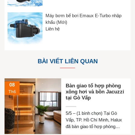
Máy bơm bể bơi Emaux E-Turbo nhập
khẩu (Mới)
Liên hệ
BÀI VIẾT LIÊN QUAN
08
Bàn giao tổ hợp phòng
xông hơi và bồn Jacuzzi
Th6
tại Gò Vấp
5/5 – (1 bình chọn) Tại Gò
Vấp, TP. Hồ Chí Minh, Halux
đã bàn giao tổ hợp phòng
xông hơi khô, phòng xông hơi