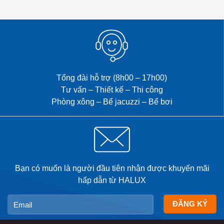
ướt và bồn Jacuzzi cho gia
đình chị Luyện. Công trình
được thiết kế đồng bộ nhằm
mang đến không gian thư giãn
riêng tư, chăm sóc sức khỏe
và […]
Tổng đài hỗ trợ (8h00 – 17h00)
Tư vấn – Thiết kế – Thi công
Phòng xông – Bể jacuzzi – Bể bơi
Bạn có muốn là người đầu tiên nhận được khuyến mãi
hấp dẫn từ HALUX