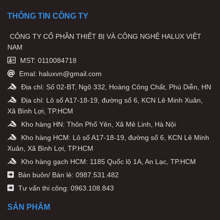
THÔNG TIN CÔNG TY
CÔNG TY CỔ PHẦN THIẾT BỊ VÀ CÔNG NGHỆ HALUX VIỆT
NAM
MST: 0110084718
Emal: haluxvn@gmail.com
Địa chỉ: Số 02-BT, Ngõ 332, Hoàng Công Chất, Phú Diễn, HN
Địa chỉ: Lô số A17-18-19, đường số 6, KCN Lê Minh Xuân,
Xã Bình Lợi, TP.HCM
Kho hàng HN: Thôn Phố Yên, Xã Mê Linh, Hà Nội
Kho hàng HCM: Lô số A17-18-19, đường số 6, KCN Lê Minh
Xuân, Xã Bình Lợi, TP.HCM
Kho hàng gạch HCM: 1185 Quốc lộ 1A, An Lạc, TP.HCM
Bán buôn/ Bán lẻ: 0987.531.482
Tư vấn thi công: 0963.108.843
SẢN PHẨM