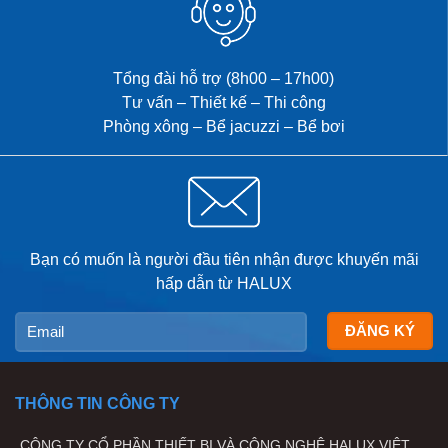
mang đến không gian thư giãn
riêng tư, chăm sóc sức khỏe
và […]
Tổng đài hỗ trợ (8h00 – 17h00)
Tư vấn – Thiết kế – Thi công
Phòng xông – Bể jacuzzi – Bể bơi
Bạn có muốn là người đầu tiên nhận được khuyến mãi
hấp dẫn từ HALUX
THÔNG TIN CÔNG TY
CÔNG TY CỔ PHẦN THIẾT BỊ VÀ CÔNG NGHỆ HALUX VIỆT