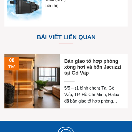
Liên hệ
BÀI VIẾT LIÊN QUAN
08
Bàn giao tổ hợp phòng
xông hơi và bồn Jacuzzi
Th6
tại Gò Vấp
5/5 – (1 bình chọn) Tại Gò
Vấp, TP. Hồ Chí Minh, Halux
đã bàn giao tổ hợp phòng
xông hơi khô, phòng xông hơi
ướt và bồn Jacuzzi cho gia
đình chị Luyện. Công trình
được thiết kế đồng bộ nhằm