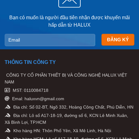
Bạn có muốn là người đầu tiên nhận được khuyến mãi
hấp dẫn từ HALUX
THÔNG TIN CÔNG TY
CÔNG TY CỔ PHẦN THIẾT BỊ VÀ CÔNG NGHỆ HALUX VIỆT
NAM
MST: 0110084718
Emal: haluxvn@gmail.com
Địa chỉ: Số 02-BT, Ngõ 332, Hoàng Công Chất, Phú Diễn, HN
Địa chỉ: Lô số A17-18-19, đường số 6, KCN Lê Minh Xuân,
Xã Bình Lợi, TP.HCM
Kho hàng HN: Thôn Phố Yên, Xã Mê Linh, Hà Nội
Kho hàng HCM: Lô số A17-18-19, đường số 6, KCN Lê Minh