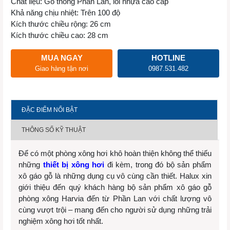
Chất liệu: Gỗ thông Phần Lan, lõi nhựa cao cấp
Khả năng chịu nhiệt: Trên 100 độ
Kích thước chiều rộng: 26 cm
Kích thước chiều cao: 28 cm
MUA NGAY
HOTLINE
Giao hàng tận nơi
0987.531.482
ĐẶC ĐIỂM NỔI BẬT
THÔNG SỐ KỸ THUẬT
Để có một phòng xông hơi khô hoàn thiện không thể thiếu
những
thiết bị xông hơi
đi kèm, trong đó bộ sản phẩm
xô gáo gỗ là những dụng cụ vô cùng cần thiết. Halux xin
giới thiệu đến quý khách hàng bộ sản phẩm xô gáo gỗ
phòng xông Harvia đến từ Phần Lan với chất lượng vô
cùng vượt trội – mang đến cho người sử dụng những trải
nghiệm xông hơi tốt nhất.