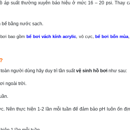
 hồ áp suất thường xuyên báo hiệu ở mức 16 – 20 psi. Thay cá
ành bể bằng nước sạch.
ồ bơi bao gồm
bể bơi vách kính acrylic
, vô cực,
bể bơi bốn mùa
i?
toàn người dùng hãy duy trì tần suất
vệ sinh hồ bơi
như sau:
ơi ngoài trời.
uần.
ớc. Nên thực hiện 1-2 lần mỗi tuần để đảm bảo pH luôn ổn địn
hiện 1 lần mỗi tuần.