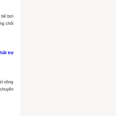
 bể bơi
ụng chổi
hất trợ
rì nồng
 chuyên