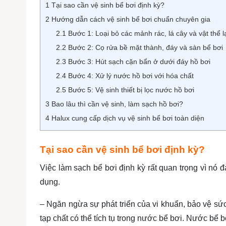
1
Tại sao cần vệ sinh bể bơi định kỳ?
2
Hướng dẫn cách vệ sinh bể bơi chuẩn chuyên gia
2.1
Bước 1: Loại bỏ các mảnh rác, lá cây và vật thể l
2.2
Bước 2: Cọ rửa bề mặt thành, đáy và sàn bể bơi
2.3
Bước 3: Hút sạch cặn bẩn ở dưới đáy hồ bơi
2.4
Bước 4: Xử lý nước hồ bơi với hóa chất
2.5
Bước 5: Vệ sinh thiết bị lọc nước hồ bơi
3
Bao lâu thì cần vệ sinh, làm sạch hồ bơi?
4
Halux cung cấp dịch vụ vệ sinh bể bơi toàn diện
Tại sao cần vệ sinh bể bơi định kỳ?
Việc làm sạch bể bơi định kỳ rất quan trọng vì nó
dụng.
– Ngăn ngừa sự phát triển của vi khuẩn, bảo vệ sức
tạp chất có thể tích tụ trong nước bể bơi. Nước bể 