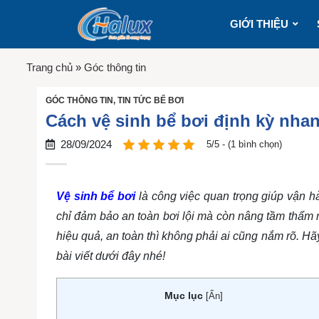
GIỚI THIỆU
Trang chủ
»
Góc thông tin
GÓC THÔNG TIN
,
TIN TỨC BỂ BƠI
Cách vệ sinh bể bơi định kỳ nha
28/09/2024
5/5 - (1 bình chọn)
Vệ sinh bể bơi
là công việc quan trọng giúp vận h
chỉ đảm bảo an toàn bơi lội mà còn nâng tầm thẩm
hiệu quả, an toàn thì không phải ai cũng nắm rõ. H
bài viết dưới đây nhé!
Mục lục
[
Ẩn
]