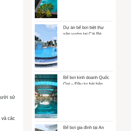
Dự án bể bơi biệt thự
sân vườn tại Cái Bè,
Đồng Tháp
Bể bơi kinh doanh Quốc
Oai – Đầu tư bài bản,
vận hành bền vững
gười sử
s và các
Bể bơi gia đình tại An