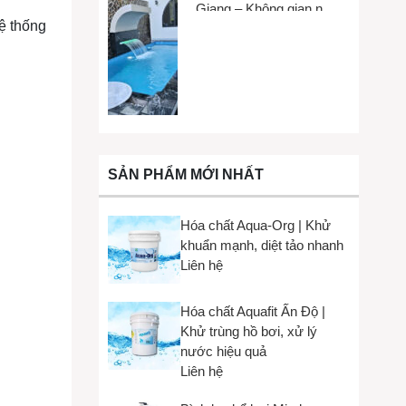
Giang – Không gian nhỏ,
hệ thống
trải nghiệm lớn
SẢN PHẨM MỚI NHẤT
Hóa chất Aqua-Org | Khử
khuẩn mạnh, diệt tảo nhanh
Liên hệ
Hóa chất Aquafit Ấn Độ |
Khử trùng hồ bơi, xử lý
nước hiệu quả
Liên hệ