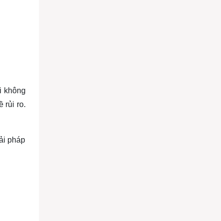
i không
 rủi ro.
iải pháp