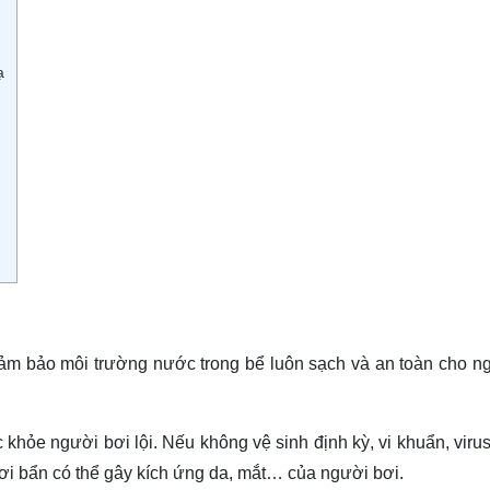
ạ
 đảm bảo môi trường nước trong bể luôn sạch và an toàn cho n
 khỏe người bơi lội. Nếu không vệ sinh định kỳ, vi khuẩn, viru
bơi bẩn có thể gây kích ứng da, mắt… của người bơi.