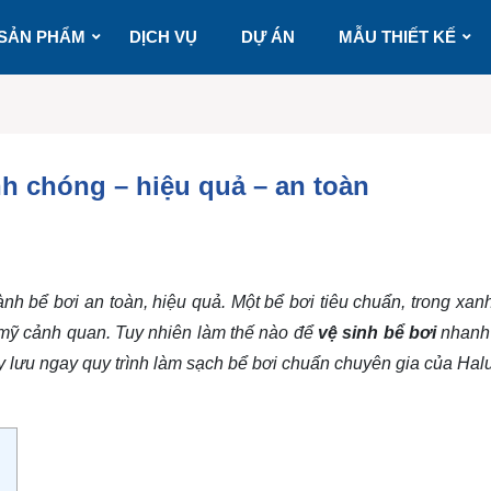
SẢN PHẨM
DỊCH VỤ
DỰ ÁN
MẪU THIẾT KẾ
nh chóng – hiệu quả – an toàn
ành bể bơi an toàn, hiệu quả. Một bể bơi tiêu chuẩn, trong xa
 mỹ cảnh quan. Tuy nhiên làm thế nào để
vệ sinh bể bơi
nhanh
ãy lưu ngay quy trình làm sạch bể bơi chuẩn chuyên gia của Hal