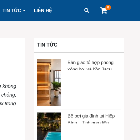
0
TIN TỨC
LIÊN HỆ
TIN TỨC
Bàn giao tổ hợp phòng
xông hơi và bồn Jacuzzi
tại Gò Vấp
nh không
 chóng,
ux trong
Bể bơi gia đình tại Hiệp
Bình – Tinh gọn diện
tích, tối đa trải nghiệm