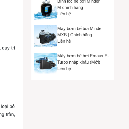
Bình lọc bể bơi Minder
M chính hãng
Liên hệ
Máy bơm bể bơi Minder
MXB | Chính hãng
Liên hệ
duy trì
Máy bơm bể bơi Emaux E-
Turbo nhập khẩu (Mới)
Liên hệ
 loại bỏ
g tràn,