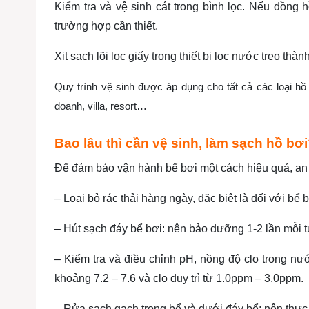
Kiểm tra và vệ sinh cát trong bình lọc. Nếu đồng
trường hợp cần thiết.
Xịt sạch lõi lọc giấy trong thiết bị lọc nước treo th
Quy trình vệ sinh được áp dụng cho tất cả các loại h
doanh, villa, resort…
Bao lâu thì cần vệ sinh, làm sạch hồ bơ
Để đảm bảo vận hành bể bơi một cách hiệu quả, an 
– Loại bỏ rác thải hàng ngày, đặc biệt là đối với bể b
– Hút sạch đáy bể bơi: nên bảo dưỡng 1-2 lần mỗi t
– Kiểm tra và điều chỉnh pH, nồng độ clo trong nư
khoảng 7.2 – 7.6 và clo duy trì từ 1.0ppm – 3.0ppm.
– Rửa sạch gạch trong bể và dưới đáy bể: nên thực 