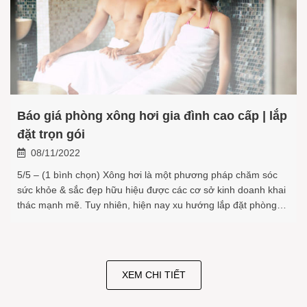
Báo giá phòng xông hơi gia đình cao cấp | lắp
đặt trọn gói
08/11/2022
5/5 – (1 bình chọn) Xông hơi là một phương pháp chăm sóc
sức khỏe & sắc đẹp hữu hiệu được các cơ sở kinh doanh khai
thác mạnh mẽ. Tuy nhiên, hiện nay xu hướng lắp đặt phòng
xông hơi tại nhà đang được nhiều người ưa chuộng. Người
dùng có thể thư giãn, […]
XEM CHI TIẾT