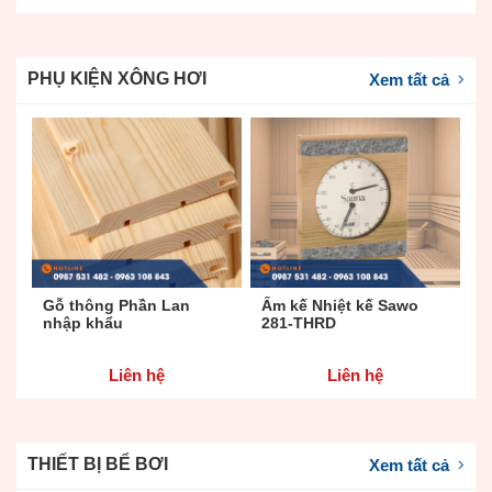
PHỤ KIỆN XÔNG HƠI
Xem tất cả
Gỗ thông Phần Lan
Ẩm kế Nhiệt kế Sawo
Đ
nhập khẩu
281-THRD
x
Liên hệ
Liên hệ
THIẾT BỊ BỂ BƠI
Xem tất cả