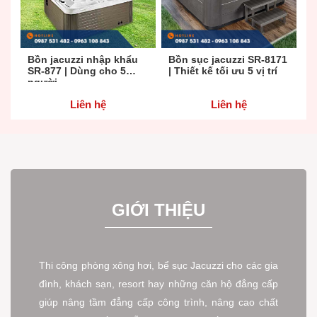
Bồn jacuzzi nhập khẩu
Bồn sục jacuzzi SR-8171
B
SR-877 | Dùng cho 5
| Thiết kế tối ưu 5 vị trí
|
người
x
Liên hệ
Liên hệ
GIỚI THIỆU
Thi công phòng xông hơi, bể sục Jacuzzi cho các gia
đình, khách sạn, resort hay những căn hộ đẳng cấp
giúp nâng tầm đẳng cấp công trình, nâng cao chất