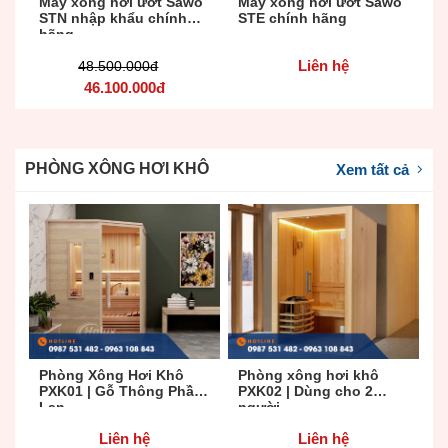
Máy xông hơi ướt Sawo
Máy xông hơi ướt Sawo
STN nhập khẩu chính
STE chính hãng
hãng
Liên hệ
48.500.000
đ
46.100.000
đ
PHÒNG XÔNG HƠI KHÔ
Xem tất cả
Phòng Xông Hơi Khô
Phòng xông hơi khô
P
PXK01 | Gỗ Thông Phần
PXK02 | Dùng cho 2
G
Lan
người
Liên hệ
Liên hệ