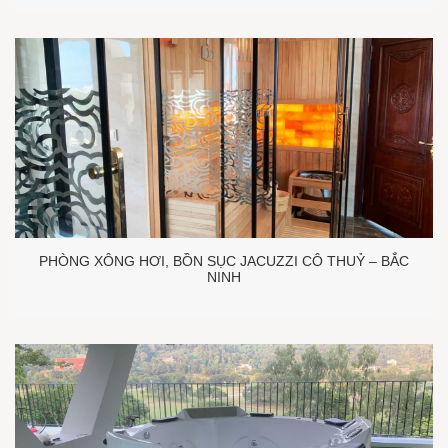
PHÒNG XÔNG HƠI, BỒN SỤC JACUZZI CÔ THUỶ – BẮC
NINH