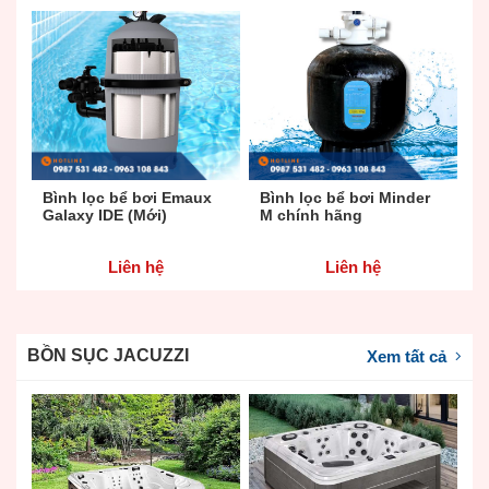
Bình lọc bể bơi Emaux
Bình lọc bể bơi Minder
M
Galaxy IDE (Mới)
M chính hãng
E
Liên hệ
Liên hệ
BỒN SỤC JACUZZI
Xem tất cả