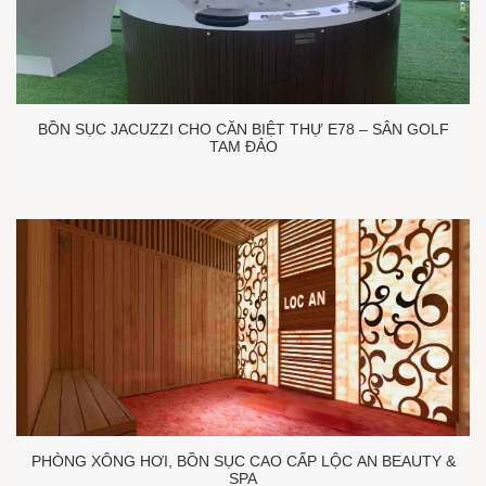
BỒN SỤC JACUZZI CHO CĂN BIỆT THỰ E78 – SÂN GOLF
TAM ĐẢO
PHÒNG XÔNG HƠI, BỒN SỤC CAO CẤP LỘC AN BEAUTY &
SPA