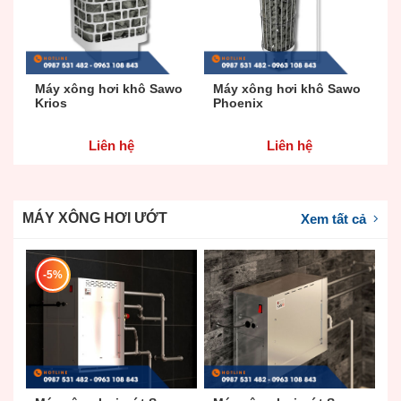
Máy xông hơi khô Sawo
Máy xông hơi khô Sawo
M
Krios
Phoenix
S
Liên hệ
Liên hệ
MÁY XÔNG HƠI ƯỚT
Xem tất cả
-5%