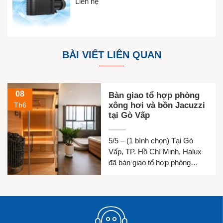
Liên hệ
BÀI VIẾT LIÊN QUAN
08
Bàn giao tổ hợp phòng
xông hơi và bồn Jacuzzi
Th6
tại Gò Vấp
5/5 – (1 bình chọn) Tại Gò
Vấp, TP. Hồ Chí Minh, Halux
đã bàn giao tổ hợp phòng
xông hơi khô, phòng xông hơi
ướt và bồn Jacuzzi cho gia
đình chị Luyện. Công trình
được thiết kế đồng bộ nhằm
mang đến không gian thư giãn