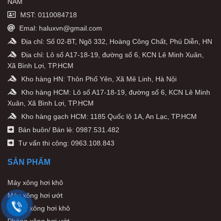
NAM
MST: 0110084718
Emal: haluxvn@gmail.com
Địa chỉ: Số 02-BT, Ngõ 332, Hoàng Công Chất, Phú Diễn, HN
Địa chỉ: Lô số A17-18-19, đường số 6, KCN Lê Minh Xuân,
Xã Bình Lợi, TP.HCM
Kho hàng HN: Thôn Phố Yên, Xã Mê Linh, Hà Nội
Kho hàng HCM: Lô số A17-18-19, đường số 6, KCN Lê Minh
Xuân, Xã Bình Lợi, TP.HCM
Kho hàng gạch HCM: 1185 Quốc lộ 1A, An Lạc, TP.HCM
Bán buôn/ Bán lẻ: 0987.531.482
Tư vấn thi công: 0963.108.843
SẢN PHẨM
Máy xông hơi khô
Máy xông hơi ướt
Phòng xông hơi khô
Phòng xông hơi ướt