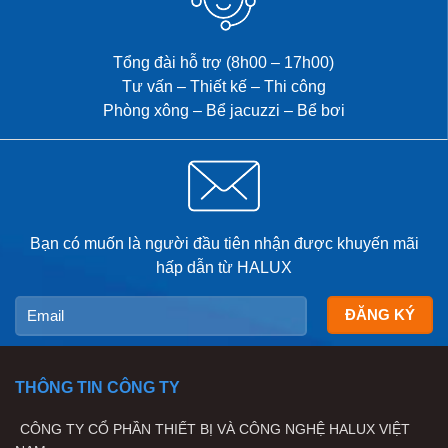
riêng tư, chăm sóc sức khỏe
và […]
Tổng đài hỗ trợ (8h00 – 17h00)
Tư vấn – Thiết kế – Thi công
Phòng xông – Bể jacuzzi – Bể bơi
Bạn có muốn là người đầu tiên nhận được khuyến mãi
hấp dẫn từ HALUX
THÔNG TIN CÔNG TY
CÔNG TY CỔ PHẦN THIẾT BỊ VÀ CÔNG NGHỆ HALUX VIỆT