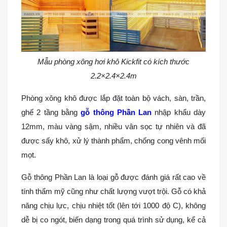
Mẫu phòng xông hơi khô Kickfit có kích thước
2.2×2.4×2.4m
Phòng xông khô được lắp đặt toàn bộ vách, sàn, trần,
ghế 2 tầng bằng
gỗ thông Phần Lan
nhập khẩu
dày
12mm, màu vàng sậm, nhiều vân sọc tự nhiên và đã
được sấy khô, xử lý thành phẩm, chống cong vênh mối
mọt.
Gỗ thông Phần Lan là loại gỗ được đánh giá rất cao về
tính thẩm mỹ cũng như chất lượng vượt trội. Gỗ có khả
năng chịu lực, chịu nhiệt tốt (lên tới 1000 độ C), không
dễ bị co ngót, biến dạng trong quá trình sử dụng, kể cả