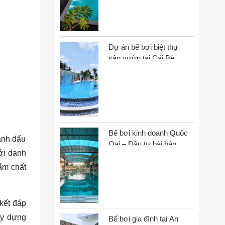
Dự án bể bơi biệt thự
sân vườn tại Cái Bè,
Đồng Tháp
Bể bơi kinh doanh Quốc
ánh dấu
Oai – Đầu tư bài bản,
ới danh
vận hành bền vững
ẩm chất
kết đáp
ây dựng
Bể bơi gia đình tại An