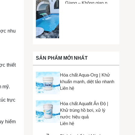
Giang – Không gian nhỏ,
trải nghiệm lớn
ược nhu
SẢN PHẨM MỚI NHẤT
c thiết
Hóa chất Aqua-Org | Khử
khuẩn mạnh, diệt tảo nhanh
m mỹ.
Liên hệ
úc trực
Hóa chất Aquafit Ấn Độ |
Khử trùng hồ bơi, xử lý
nước hiệu quả
uy hiểm
Liên hệ