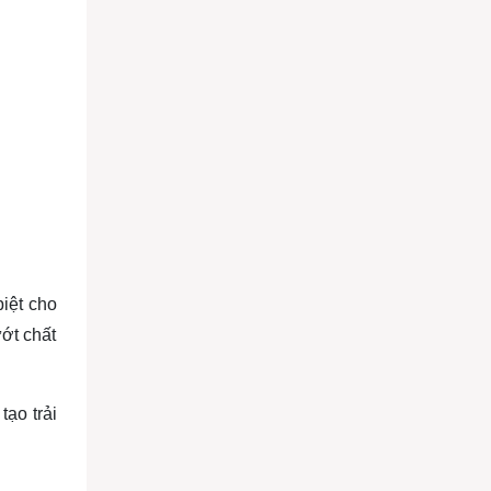
iệt cho
ớt chất
ạo trải