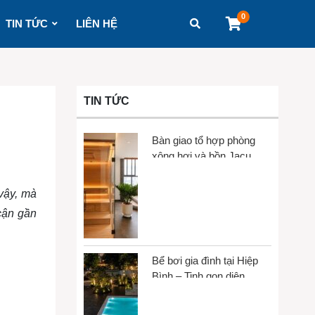
0
TIN TỨC
LIÊN HỆ
TIN TỨC
Bàn giao tổ hợp phòng
xông hơi và bồn Jacuzzi
tại Gò Vấp
vậy, mà
cận gần
Bể bơi gia đình tại Hiệp
Bình – Tinh gọn diện
tích, tối đa trải nghiệm