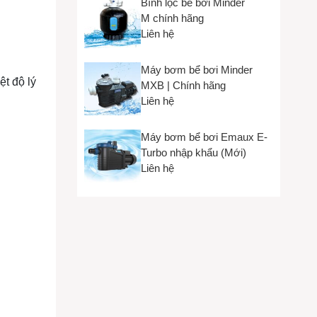
Bình lọc bể bơi Minder
M chính hãng
Liên hệ
Máy bơm bể bơi Minder
t độ lý
MXB | Chính hãng
Liên hệ
Máy bơm bể bơi Emaux E-
Turbo nhập khẩu (Mới)
Liên hệ