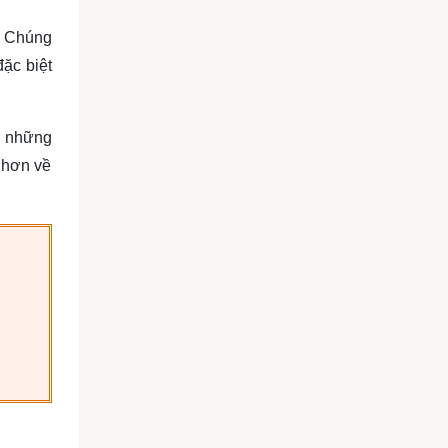
.
Chúng
đặc biệt
à những
t hơn về