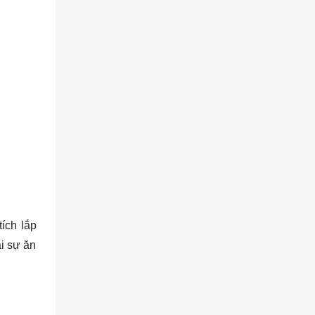
tích lắp
i sự ăn