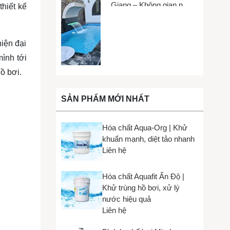
Giang – Không gian nhỏ,
hiết kế
trải nghiệm lớn
iện đại
ình tới
ồ bơi.
SẢN PHẨM MỚI NHẤT
Hóa chất Aqua-Org | Khử
khuẩn mạnh, diệt tảo nhanh
Liên hệ
Hóa chất Aquafit Ấn Độ |
Khử trùng hồ bơi, xử lý
nước hiệu quả
Liên hệ