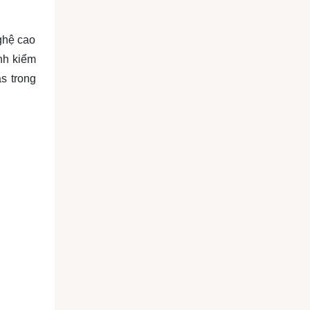
ghệ cao
nh kiểm
s trong