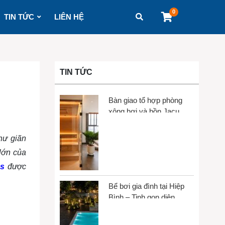
0
TIN TỨC
LIÊN HỆ
TIN TỨC
Bàn giao tổ hợp phòng
xông hơi và bồn Jacuzzi
tại Gò Vấp
hư giãn
lớn của
as
được
Bể bơi gia đình tại Hiệp
Bình – Tinh gọn diện
tích, tối đa trải nghiệm