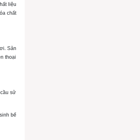
ất liệu
óa chất
ơi. Sản
n thoại
 cầu sử
 sinh bể