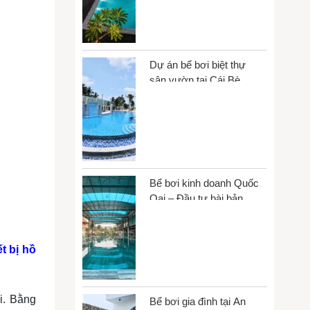
Dự án bể bơi biệt thự
sân vườn tại Cái Bè,
Đồng Tháp
Bể bơi kinh doanh Quốc
Oai – Đầu tư bài bản,
vận hành bền vững
ết bị hồ
ơi. Bằng
Bể bơi gia đình tại An