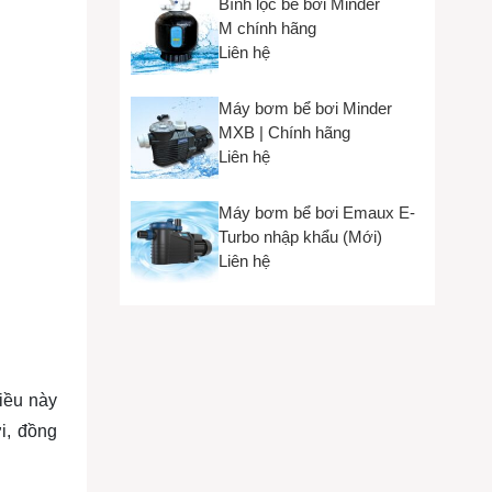
Bình lọc bể bơi Minder
M chính hãng
Liên hệ
Máy bơm bể bơi Minder
MXB | Chính hãng
Liên hệ
Máy bơm bể bơi Emaux E-
Turbo nhập khẩu (Mới)
Liên hệ
Điều này
i, đồng