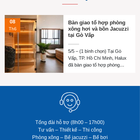
08
Bàn giao tổ hợp phòng
xông hơi và bồn Jacuzzi
Th6
tại Gò Vấp
5/5 – (1 bình chọn) Tại Gò
Vấp, TP. Hồ Chí Minh, Halux
đã bàn giao tổ hợp phòng
xông hơi khô, phòng xông hơi
ướt và bồn Jacuzzi cho gia
đình chị Luyện. Công trình
được thiết kế đồng bộ nhằm
mang đến không gian thư giãn
riêng tư, chăm sóc sức khỏe
và […]
Tổng đài hỗ trợ (8h00 – 17h00)
Tư vấn – Thiết kế – Thi công
Phòng xông – Bể jacuzzi – Bể bơi