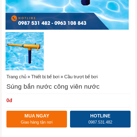
Trang chủ
»
Thiết bị bể bơi
»
Cầu trượt bể bơi
Súng bắn nước công viên nước
0
đ
MUA NGAY
HOTLINE
Giao hàng tận nơi
0987.531.482