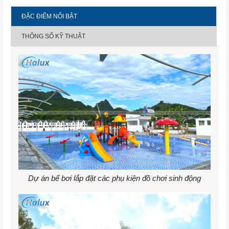
ĐẶC ĐIỂM NỔI BẬT
THÔNG SỐ KỸ THUẬT
Dự án bể bơi lắp đặt các phụ kiện đồ chơi sinh động