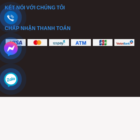
KẾT NỐI VỚI CHÚNG TÔI
CHẤP NHẬN THANH TOÁN