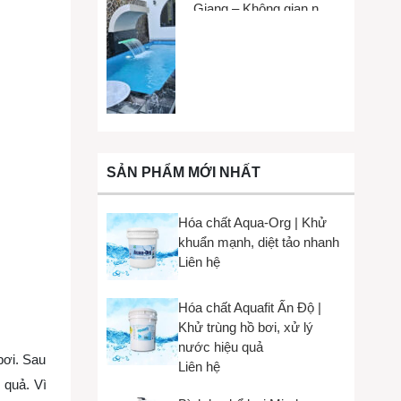
Giang – Không gian nhỏ,
trải nghiệm lớn
SẢN PHẨM MỚI NHẤT
Hóa chất Aqua-Org | Khử
khuẩn mạnh, diệt tảo nhanh
Liên hệ
Hóa chất Aquafit Ấn Độ |
Khử trùng hồ bơi, xử lý
nước hiệu quả
bơi. Sau
Liên hệ
 quả. Vì