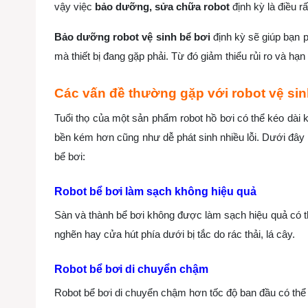
vậy việc
bảo dưỡng, sửa chữa robot
định kỳ là điều r
Bảo dưỡng robot vệ sinh bể bơi
định kỳ sẽ giúp bạn p
mà thiết bị đang gặp phải. Từ đó giảm thiểu rủi ro và hạn
Các vấn đề thường gặp với robot vệ sin
Tuổi thọ của một sản phẩm robot hồ bơi có thể kéo dài 
bền kém hơn cũng như dễ phát sinh nhiều lỗi. Dưới đây
bể bơi:
Robot bể bơi làm sạch không hiệu quả
Sàn và thành bể bơi không được làm sạch hiệu quả có th
nghẽn hay cửa hút phía dưới bị tắc do rác thải, lá cây.
Robot bể bơi di chuyển chậm
Robot bể bơi di chuyển chậm hơn tốc độ ban đầu có thể 