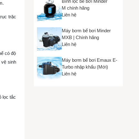
Bình lọc bể bơi Minder
m.
M chính hãng
Liên hệ
rục trặc
Máy bơm bể bơi Minder
MXB | Chính hãng
Liên hệ
hể có độ
Máy bơm bể bơi Emaux E-
 vệ sinh
Turbo nhập khẩu (Mới)
Liên hệ
 lọc tắc