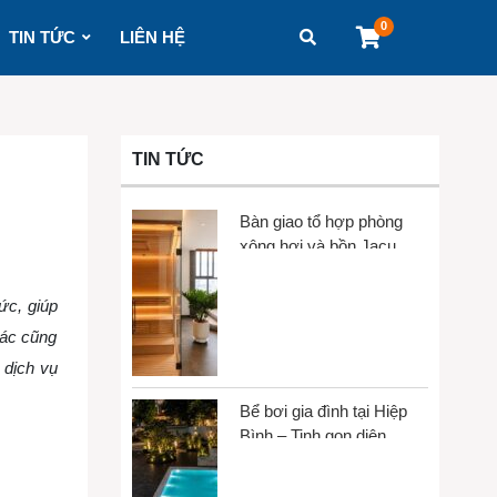
0
TIN TỨC
LIÊN HỆ
TIN TỨC
Bàn giao tổ hợp phòng
xông hơi và bồn Jacuzzi
tại Gò Vấp
ức, giúp
xác cũng
p
dịch vụ
Bể bơi gia đình tại Hiệp
Bình – Tinh gọn diện
tích, tối đa trải nghiệm