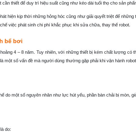
ất cần thiết để duy trì hiệu suất cũng như kéo dài tuổi thọ cho sản phẩ
hát hiện kịp thời những hỏng hóc cũng như giải quyết triệt để những t
 chế việc phát sinh chi phí khắc phục khi sửa chữa, thay thế robot.
h bể bơi
khoảng 4 – 8 năm. Tuy nhiên, với những thiết bị kém chất lượng có t
 là một số vấn đề mà người dùng thường gặp phải khi vận hành robot
ể do một số nguyên nhân như lực hút yếu, phần bàn chải bị mòn, giỏ
là do: