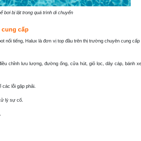
 bơi bị lật trong quá trình di chuyển
x cung cấp
ot nổi tiếng, Halux là đơn vị top đầu trên thị trường chuyên cung cấ
 điều chỉnh lưu lượng, đường ống, cửa hút, giỏ lọc, dây cáp, bánh x
 các lỗi gặp phải.
xử lý sự cố.
.