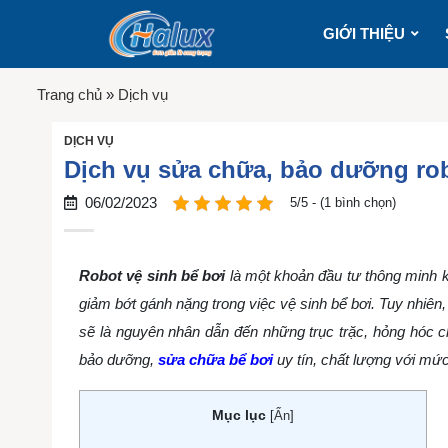
GIỚI THIỆU
Trang chủ
»
Dịch vụ
DỊCH VỤ
Dịch vụ sửa chữa, bảo dưỡng robo
06/02/2023
5/5 - (1 bình chọn)
Robot vệ sinh bể bơi
là một khoản đầu tư thông minh kh
giảm bớt gánh nặng trong việc vệ sinh bể bơi. Tuy nhiê
sẽ là nguyên nhân dẫn đến những trục trặc, hỏng hóc c
bảo dưỡng,
sửa chữa bể bơi
uy tín, chất lượng với mức
Mục lục
[
Ẩn
]