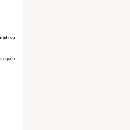
p
dịch vụ
e, nguồn