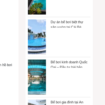
Dự án bể bơi biệt thự
sân vườn tại Cái Bè,
Đồng Tháp
Bể bơi kinh doanh Quốc
h hồ bơi
Oai – Đầu tư bài bản,
vận hành bền vững
Bể bơi gia đình tại An