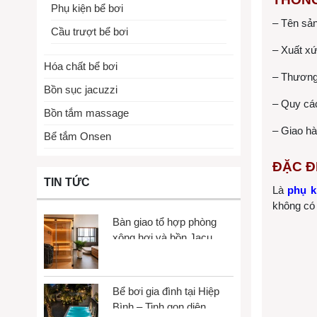
Phụ kiện bể bơi
– Tên sản
Cầu trượt bể bơi
– Xuất xứ
Hóa chất bể bơi
– Thương
Bồn sục jacuzzi
– Quy cá
Bồn tắm massage
– Giao hà
Bể tắm Onsen
ĐẶC Đ
TIN TỨC
Là
phụ k
không có 
Bàn giao tổ hợp phòng
xông hơi và bồn Jacuzzi
tại Gò Vấp
Bể bơi gia đình tại Hiệp
Bình – Tinh gọn diện