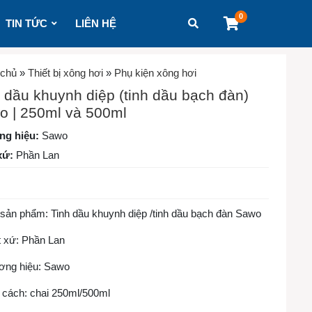
0
TIN TỨC
LIÊN HỆ
 chủ
»
Thiết bị xông hơi
»
Phụ kiện xông hơi
 dầu khuynh diệp (tinh dầu bạch đàn)
o | 250ml và 500ml
ng hiệu:
Sawo
xứ:
Phần Lan
 sản phẩm: Tinh dầu khuynh diệp /tinh dầu bạch đàn Sawo
t xứ: Phần Lan
ơng hiệu: Sawo
 cách: chai 250ml/500ml