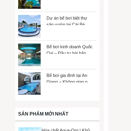
tích, tối đa trải nghiệm
Dự án bể bơi biệt thự
sân vườn tại Cái Bè,
Đồng Tháp
Bể bơi kinh doanh Quốc
Oai – Đầu tư bài bản,
vận hành bền vững
Bể bơi gia đình tại An
Giang – Không gian nhỏ,
trải nghiệm lớn
SẢN PHẨM MỚI NHẤT
Hóa chất Aqua-Org | Khử