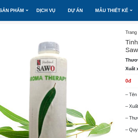
SẢN PHẨM
DỊCH VỤ
DỰ ÁN
MẪU THIẾT KẾ
Trang
Tinh
Saw
Thươ
Xuất 
0
đ
– Tên
– Xuấ
– Thư
– Quy