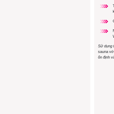
Sử dụng 
sauna vớ
ổn định v