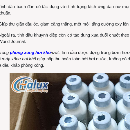
Tinh dầu bạch đàn có tác dụng với tình trạng kích ứng da như mụn 
khuẩn.
Giúp thư giãn đầu óc, giảm căng thẳng, mệt mỏi, tăng cường oxy lên 
Ngoài ra, tinh dầu khuynh diệp còn có tác dụng xua đuổi chuột theo
World Journal.
trong
phòng xông hơi khô
/ướt:
Tinh dầu được đựng trong bơm hươ
i
máy xông hơi khô
giúp hấp thụ hoàn toàn bởi hơi nước, không có d
à đều khắp phòng xông.