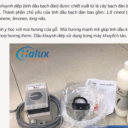
khuynh diệp
(tinh dầu bạch đàn) được chiết xuất từ lá cây bạch đàn
. Thành phần chủ yếu của tinh dầu bạch đàn bao gồm:
1,8 cineol
(
inene, limonen, long não
.
nh y học với mùi hương của gỗ
:
Mùi hương mạnh mẽ giúp tinh dầu khu
 hợp hương thơm. Dầu khuynh diệp sử dụng trong máy khuyếch tán, 