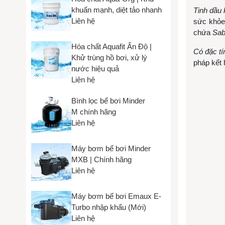
khuẩn mạnh, diệt tảo nhanh
Tinh dầu 
Liên hệ
sức khỏe
chứa
Sab
Hóa chất Aquafit Ấn Độ |
Có đặc tí
Khử trùng hồ bơi, xử lý
pháp kết
nước hiệu quả
Liên hệ
Bình lọc bể bơi Minder
M chính hãng
Liên hệ
Máy bơm bể bơi Minder
MXB | Chính hãng
Liên hệ
Máy bơm bể bơi Emaux E-
Turbo nhập khẩu (Mới)
Liên hệ