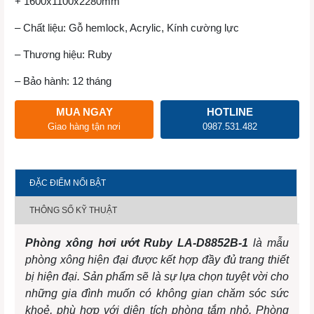
+ 1600x1100x2280mm
– Chất liệu: Gỗ hemlock, Acrylic, Kính cường lực
– Thương hiệu: Ruby
– Bảo hành: 12 tháng
MUA NGAY
HOTLINE
Giao hàng tận nơi
0987.531.482
ĐẶC ĐIỂM NỔI BẬT
THÔNG SỐ KỸ THUẬT
Phòng xông hơi ướt Ruby LA-D8852B-1
là mẫu
phòng xông hiện đại được kết hợp đầy đủ trang thiết
bị hiện đại. Sản phẩm sẽ là sự lựa chọn tuyệt vời cho
những gia đình muốn có không gian chăm sóc sức
khoẻ, phù hợp với diện tích phòng tắm nhỏ. Phòng