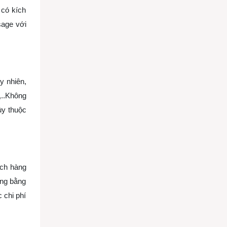
 có kích
sage với
y nhiên,
,..Không
ùy thuộc
ách hàng
ờng bằng
 chi phí