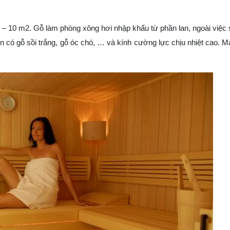
 8 – 10 m2. Gỗ làm phòng xông hơi nhập khẩu từ phần lan, ngoài việc
n có gỗ sồi trắng, gỗ óc chó, … và kính cường lực chịu nhiệt cao. 