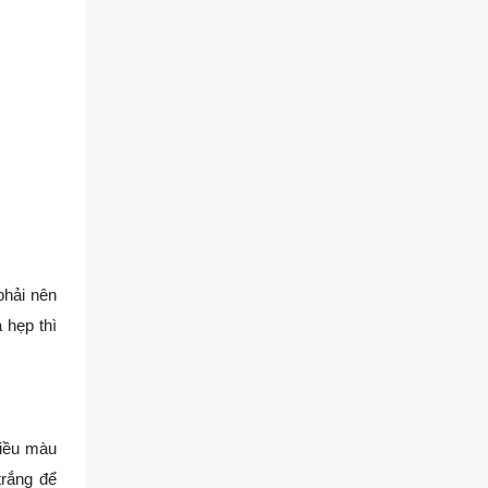
phải nên
 hẹp thì
hiều màu
trắng để