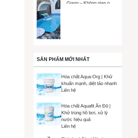
Giang – Không gian nhỏ,
trải nghiệm lớn
SẢN PHẨM MỚI NHẤT
Hóa chất Aqua-Org | Khử
khuẩn mạnh, diệt tảo nhanh
Liên hệ
Hóa chất Aquafit Ấn Độ |
Khử trùng hồ bơi, xử lý
nước hiệu quả
Liên hệ