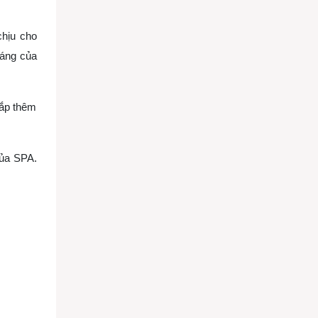
chịu cho
sáng của
lắp thêm
của SPA.