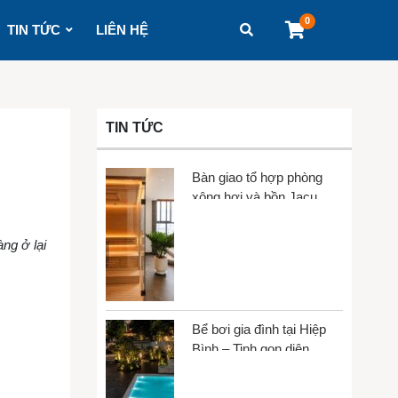
0
TIN TỨC
LIÊN HỆ
TIN TỨC
Bàn giao tổ hợp phòng
xông hơi và bồn Jacuzzi
tại Gò Vấp
ng ở lại
Bể bơi gia đình tại Hiệp
Bình – Tinh gọn diện
tích, tối đa trải nghiệm