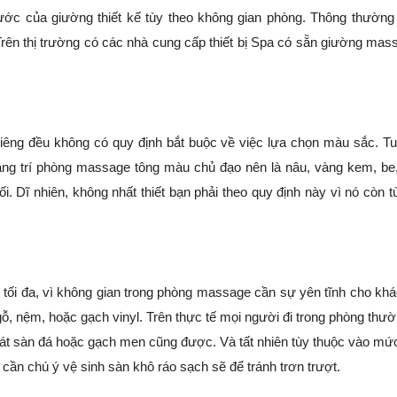
ớc của giường thiết kế tùy theo không gian phòng. Thông thường
Trên thị trường có các nhà cung cấp thiết bị Spa có sẵn giường mas
i riêng đều không có quy định bắt buộc về việc lựa chọn màu sắc. Tu
ang trí phòng massage tông màu chủ đạo nên là nâu, vàng kem, be
ĩ nhiên, không nhất thiết bạn phải theo quy định này vì nó còn t
tối đa, vì không gian trong phòng massage cần sự yên tĩnh cho kh
gỗ, nệm, hoặc gạch vinyl. Trên thực tế mọi người đi trong phòng thư
 lát sàn đá hoặc gạch men cũng được. Và tất nhiên tùy thuộc vào mức
 cần chú ý vệ sinh sàn khô ráo sạch sẽ để tránh trơn trượt.