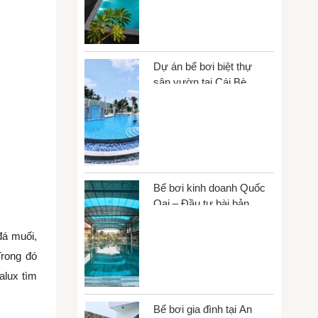
Dự án bể bơi biệt thự
sân vườn tại Cái Bè,
Đồng Tháp
Bể bơi kinh doanh Quốc
Oai – Đầu tư bài bản,
vận hành bền vững
đá muối,
Trong đó
alux tìm
Bể bơi gia đình tại An