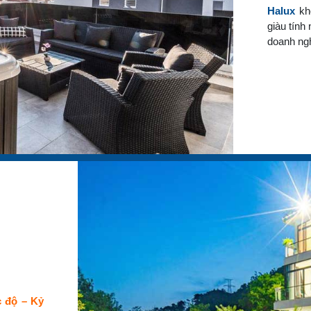
Halux
khô
giàu tính
doanh ng
c độ – Kỷ