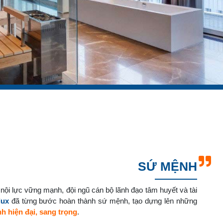
SỨ MỆNH
nội lực vững mạnh, đội ngũ cán bộ lãnh đạo tâm huyết và tài
lux
đã từng bước hoàn thành sứ mệnh, tạo dựng lên những
nh hiện đại, sang trọng
.