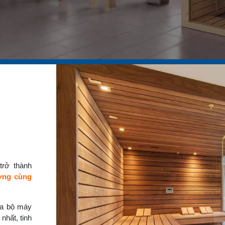
trở thành
ợng cùng
của bộ máy
nhất, tinh