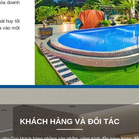
hóa doanh
t huy tối
òa vào một
KHÁCH HÀNG VÀ ĐỐI TÁC
cho Quý khách hàng những sản phẩm, công trình đầy sang trọng, đẳng