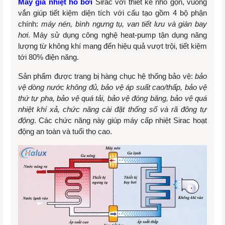
Máy gia nhiệt hồ bơi
Sirac với thiết kế nhỏ gọn, vuông
vắn giúp tiết kiệm diện tích với cấu tạo gồm 4 bộ phận
chính:
máy nén, bình ngưng tụ, van tiết lưu và giàn bay
hơi
. Máy sử dụng công nghệ heat-pump tận dụng năng
lượng từ không khí mang đến hiệu quả vượt trội, tiết kiệm
tới 80% điện năng.
Sản phẩm được trang bị hàng chục hệ thống bảo vệ:
bảo
vệ dòng nước không đủ, bảo vệ áp suất cao/thấp, bảo vệ
thứ tự pha, bảo vệ quá tải, bảo vệ đóng băng, bảo vệ quá
nhiệt khí xả, chức năng cài đặt thống số và rã đông tự
động
. Các chức năng này giúp máy cấp nhiệt Sirac hoạt
động an toàn và tuổi thọ cao.