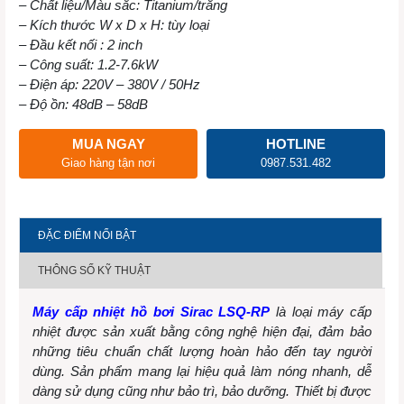
– Chất liệu/Màu sắc: Titanium/trắng
– Kích thước W x D x H: tùy loại
– Đầu kết nối : 2 inch
– Công suất: 1.2-7.6kW
– Điện áp: 220V – 380V / 50Hz
– Độ ồn: 48dB – 58dB
MUA NGAY
HOTLINE
Giao hàng tận nơi
0987.531.482
ĐẶC ĐIỂM NỔI BẬT
THÔNG SỐ KỸ THUẬT
Máy cấp nhiệt hồ bơi Sirac LSQ-RP
là loại máy cấp
nhiệt được sản xuất bằng công nghệ hiện đại, đảm bảo
những tiêu chuẩn chất lượng hoàn hảo đến tay người
dùng. Sản phẩm mang lại hiệu quả làm nóng nhanh, dễ
dàng sử dụng cũng như bảo trì, bảo dưỡng. Thiết bị được