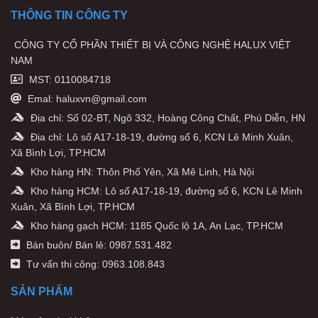
THÔNG TIN CÔNG TY
CÔNG TY CỔ PHẦN THIẾT BỊ VÀ CÔNG NGHỆ HALUX VIỆT
NAM
MST: 0110084718
Emal: haluxvn@gmail.com
Địa chỉ: Số 02-BT, Ngõ 332, Hoàng Công Chất, Phú Diễn, HN
Địa chỉ: Lô số A17-18-19, đường số 6, KCN Lê Minh Xuân,
Xã Bình Lợi, TP.HCM
Kho hàng HN: Thôn Phố Yên, Xã Mê Linh, Hà Nội
Kho hàng HCM: Lô số A17-18-19, đường số 6, KCN Lê Minh
Xuân, Xã Bình Lợi, TP.HCM
Kho hàng gạch HCM: 1185 Quốc lộ 1A, An Lạc, TP.HCM
Bán buôn/ Bán lẻ: 0987.531.482
Tư vấn thi công: 0963.108.843
SẢN PHẨM