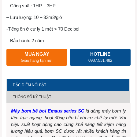
– Công suất: 1HP – 3HP
– Lưu lượng: 10 – 32m3/giờ
-Tiếng ồn ở cự ly 1 mét < 70 Decibel
– Bảo hành: 2 năm
MUA NGAY
HOTLINE
Giao hàng tận nơi
0987.531.482
ĐẶC ĐIỂM NỔI BẬT
THÔNG SỐ KỸ THUẬT
Máy bơm bể bơi Emaux series SC
là dòng máy bơm ly
tâm trục ngang, hoạt động bền bỉ với cơ chế tự mồi. Với
hiệu suất hoạt động cao cùng khả năng tiết kiệm năng
lượng hiệu quả, bơm SC được rất nhiều khách hàng tin