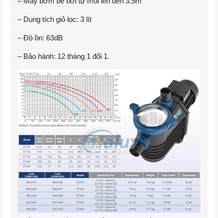
– Máy bơm bể bơi tự mồi lên đến 3.5m
– Dung tích giỏ lọc: 3 lít
– Độ ồn: 63dB
– Bảo hành: 12 tháng 1 đổi 1.