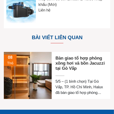
khẩu (Mới)
Liên hệ
BÀI VIẾT LIÊN QUAN
08
Bàn giao tổ hợp phòng
xông hơi và bồn Jacuzzi
Th6
tại Gò Vấp
5/5 – (1 bình chọn) Tại Gò
Vấp, TP. Hồ Chí Minh, Halux
đã bàn giao tổ hợp phòng
xông hơi khô, phòng xông hơi
ướt và bồn Jacuzzi cho gia
đình chị Luyện. Công trình