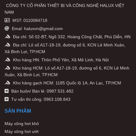
CÔNG TY CỔ PHẦN THIẾT BỊ VÀ CÔNG NGHỆ HALUX VIỆT
NAM
MST: 0110084718
Emal: haluxvn@gmail.com
Địa chỉ: Số 02-BT, Ngõ 332, Hoàng Công Chất, Phú Diễn, HN
Địa chỉ: Lô số A17-18-19, đường số 6, KCN Lê Minh Xuân,
Xã Bình Lợi, TP.HCM
Kho hàng HN: Thôn Phố Yên, Xã Mê Linh, Hà Nội
Kho hàng HCM: Lô số A17-18-19, đường số 6, KCN Lê Minh
Xuân, Xã Bình Lợi, TP.HCM
Kho hàng gạch HCM: 1185 Quốc lộ 1A, An Lạc, TP.HCM
Bán buôn/ Bán lẻ: 0987.531.482
Tư vấn thi công: 0963.108.843
SẢN PHẨM
Máy xông hơi khô
Máy xông hơi ướt