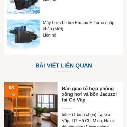
Máy bơm bể bơi Emaux E-Turbo nhập
khẩu (Mới)
Liên hệ
BÀI VIẾT LIÊN QUAN
08
Bàn giao tổ hợp phòng
xông hơi và bồn Jacuzzi
Th6
tại Gò Vấp
5/5 – (1 bình chọn) Tại Gò
Vấp, TP. Hồ Chí Minh, Halux
đã bàn giao tổ hợp phòng