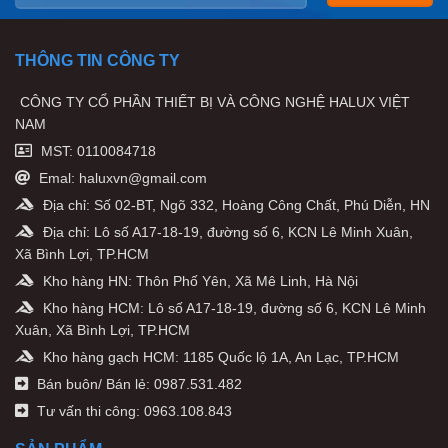
THÔNG TIN CÔNG TY
CÔNG TY CỔ PHẦN THIẾT BỊ VÀ CÔNG NGHỆ HALUX VIỆT
NAM
MST: 0110084718
Emal: haluxvn@gmail.com
Địa chỉ: Số 02-BT, Ngõ 332, Hoàng Công Chất, Phú Diễn, HN
Địa chỉ: Lô số A17-18-19, đường số 6, KCN Lê Minh Xuân,
Xã Bình Lợi, TP.HCM
Kho hàng HN: Thôn Phố Yên, Xã Mê Linh, Hà Nội
Kho hàng HCM: Lô số A17-18-19, đường số 6, KCN Lê Minh
Xuân, Xã Bình Lợi, TP.HCM
Kho hàng gạch HCM: 1185 Quốc lộ 1A, An Lạc, TP.HCM
Bán buôn/ Bán lẻ: 0987.531.482
Tư vấn thi công: 0963.108.843