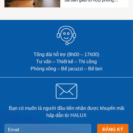
xông hơi khô, phòng xông hơi
ướt và bồn Jacuzzi cho gia
đình chị Luyện. Công trình
được thiết kế đồng bộ nhằm
mang đến không gian thư giãn
riêng tư, chăm sóc sức khỏe
và […]
Tổng đài hỗ trợ (8h00 – 17h00)
Tư vấn – Thiết kế – Thi công
Phòng xông – Bể jacuzzi – Bể bơi
Bạn có muốn là người đầu tiên nhận được khuyến mãi
hấp dẫn từ HALUX