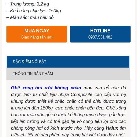
– Trọng lượng: 3,2 kg
– Khả năng chịu lực: 150kg
– Màu sắc: màu nâu đỏ
MUA NGAY
HOTLINE
Giao hàng tận nơi
0987.531.482
ĐẶC ĐIỂM NỔI BẬT
THÔNG TIN SẢN PHẨM
Ghế xông hơi ướt không chân
màu vân gỗ
nâu đỏ
được làm từ chất liệu nhựa Composite cao cấp với hệ
khung được thiết kế chắc chắn có thể chịu được trọng
lượng lên đến 150kg, cực chắc chắn bền đẹp. Ghế xông
hơi ướt màu vân gỗ có thiết kế thông minh được gắn trực
tiếp lên tường và có thể gập lại vô cùng tiện lợi cho các
phòng xông hơi có kích thước nhỏ. Hãy cùng
Halux
tìm
hiểu chi tiết về sản phẩm này trong bài viết dưới đây nhé!