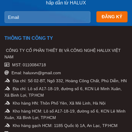
hấp dẫn từ HALUX
THÔNG TIN CÔNG TY
CÔNG TY CỔ PHẦN THIẾT BỊ VÀ CÔNG NGHỆ HALUX VIỆT
NAM
MST: 0110084718
Emal: haluxvn@gmail.com
Địa chỉ: Số 02-BT, Ngõ 332, Hoàng Công Chất, Phú Diễn, HN
Địa chỉ: Lô số A17-18-19, đường số 6, KCN Lê Minh Xuân,
Xã Bình Lợi, TP.HCM
Kho hàng HN: Thôn Phố Yên, Xã Mê Linh, Hà Nội
Kho hàng HCM: Lô số A17-18-19, đường số 6, KCN Lê Minh
Xuân, Xã Bình Lợi, TP.HCM
Kho hàng gạch HCM: 1185 Quốc lộ 1A, An Lạc, TP.HCM