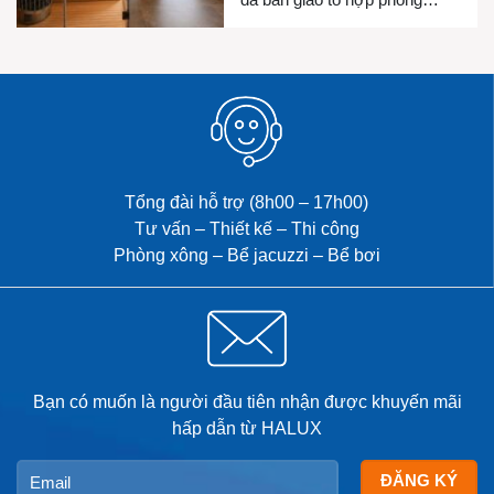
xông hơi khô, phòng xông hơi
ướt và bồn Jacuzzi cho gia
đình chị Luyện. Công trình
được thiết kế đồng bộ nhằm
mang đến không gian thư giãn
riêng tư, chăm sóc sức khỏe
và […]
Tổng đài hỗ trợ (8h00 – 17h00)
Tư vấn – Thiết kế – Thi công
Phòng xông – Bể jacuzzi – Bể bơi
Bạn có muốn là người đầu tiên nhận được khuyến mãi
hấp dẫn từ HALUX