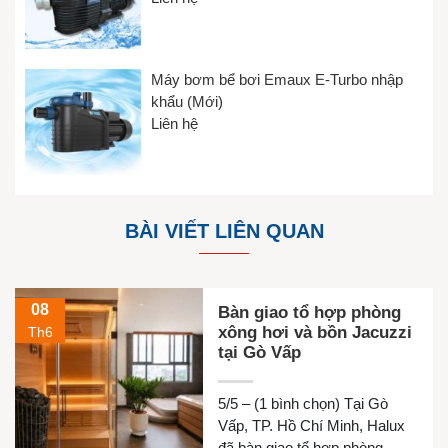
Máy bơm bể bơi Emaux E-Turbo nhập
khẩu (Mới)
Liên hệ
BÀI VIẾT LIÊN QUAN
08
Bàn giao tổ hợp phòng
xông hơi và bồn Jacuzzi
Th6
tại Gò Vấp
5/5 – (1 bình chọn) Tại Gò
Vấp, TP. Hồ Chí Minh, Halux
đã bàn giao tổ hợp phòng