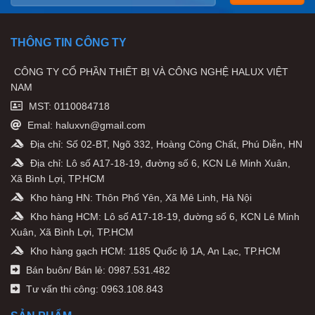
THÔNG TIN CÔNG TY
CÔNG TY CỔ PHẦN THIẾT BỊ VÀ CÔNG NGHỆ HALUX VIỆT
NAM
MST: 0110084718
Emal: haluxvn@gmail.com
Địa chỉ: Số 02-BT, Ngõ 332, Hoàng Công Chất, Phú Diễn, HN
Địa chỉ: Lô số A17-18-19, đường số 6, KCN Lê Minh Xuân,
Xã Bình Lợi, TP.HCM
Kho hàng HN: Thôn Phố Yên, Xã Mê Linh, Hà Nội
Kho hàng HCM: Lô số A17-18-19, đường số 6, KCN Lê Minh
Xuân, Xã Bình Lợi, TP.HCM
Kho hàng gạch HCM: 1185 Quốc lộ 1A, An Lạc, TP.HCM
Bán buôn/ Bán lẻ: 0987.531.482
Tư vấn thi công: 0963.108.843