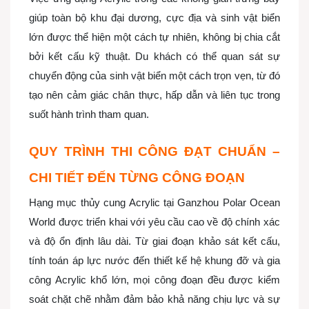
giúp toàn bộ khu đại dương, cực địa và sinh vật biển
lớn được thể hiện một cách tự nhiên, không bị chia cắt
bởi kết cấu kỹ thuật. Du khách có thể quan sát sự
chuyển động của sinh vật biển một cách trọn vẹn, từ đó
tạo nên cảm giác chân thực, hấp dẫn và liên tục trong
suốt hành trình tham quan.
QUY TRÌNH THI CÔNG ĐẠT CHUẨN –
CHI TIẾT ĐẾN TỪNG CÔNG ĐOẠN
Hạng mục thủy cung Acrylic tại Ganzhou Polar Ocean
World được triển khai với yêu cầu cao về độ chính xác
và độ ổn định lâu dài. Từ giai đoạn khảo sát kết cấu,
tính toán áp lực nước đến thiết kế hệ khung đỡ và gia
công Acrylic khổ lớn, mọi công đoạn đều được kiểm
soát chặt chẽ nhằm đảm bảo khả năng chịu lực và sự