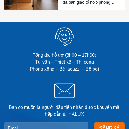
đã bàn giao tổ hợp phòng
xông hơi khô, phòng xông hơi
ướt và bồn Jacuzzi cho gia
đình chị Luyện. Công trình
được thiết kế đồng bộ nhằm
mang đến không gian thư giãn
riêng tư, chăm sóc sức khỏe
và […]
Tổng đài hỗ trợ (8h00 – 17h00)
Tư vấn – Thiết kế – Thi công
Phòng xông – Bể jacuzzi – Bể bơi
Bạn có muốn là người đầu tiên nhận được khuyến mãi
hấp dẫn từ HALUX