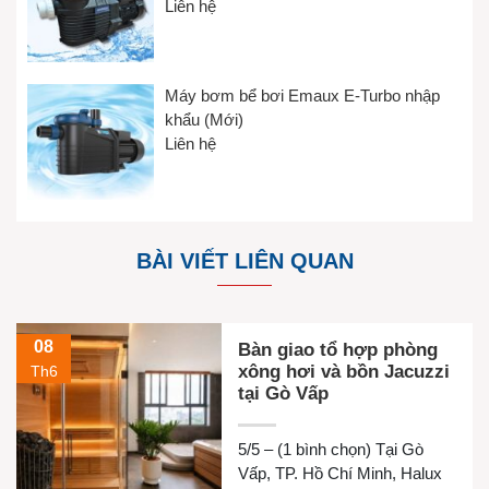
Liên hệ
Máy bơm bể bơi Emaux E-Turbo nhập
khẩu (Mới)
Liên hệ
BÀI VIẾT LIÊN QUAN
08
Bàn giao tổ hợp phòng
xông hơi và bồn Jacuzzi
Th6
tại Gò Vấp
5/5 – (1 bình chọn) Tại Gò
Vấp, TP. Hồ Chí Minh, Halux