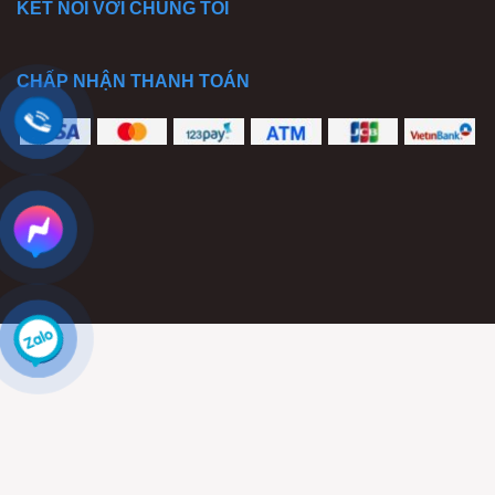
KẾT NỐI VỚI CHÚNG TÔI
CHẤP NHẬN THANH TOÁN