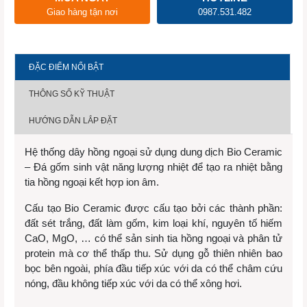
Giao hàng tận nơi
0987.531.482
ĐẶC ĐIỂM NỔI BẬT
THÔNG SỐ KỸ THUẬT
HƯỚNG DẪN LẮP ĐẶT
Hệ thống dây hồng ngoại sử dụng dung dịch Bio Ceramic
– Đá gốm sinh vật năng lượng nhiệt để tạo ra nhiệt bằng
tia hồng ngoại kết hợp ion âm.
Cấu tạo Bio Ceramic được cấu tạo bởi các thành phần:
đất sét trắng, đất làm gốm, kim loại khí, nguyên tố hiếm
CaO, MgO, … có thể sản sinh tia hồng ngoại và phân tử
protein mà cơ thể thấp thu. Sử dụng gỗ thiên nhiên bao
bọc bên ngoài, phía đầu tiếp xúc với da có thể châm cứu
nóng, đầu không tiếp xúc với da có thể xông hơi.