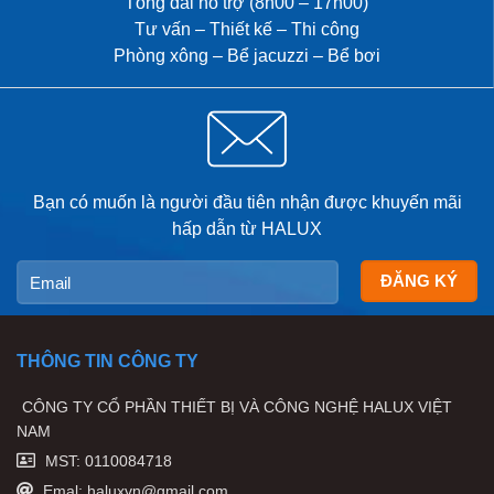
Tổng đài hỗ trợ (8h00 – 17h00)
Tư vấn – Thiết kế – Thi công
Phòng xông – Bể jacuzzi – Bể bơi
Bạn có muốn là người đầu tiên nhận được khuyến mãi
hấp dẫn từ HALUX
THÔNG TIN CÔNG TY
CÔNG TY CỔ PHẦN THIẾT BỊ VÀ CÔNG NGHỆ HALUX VIỆT
NAM
MST: 0110084718
Emal: haluxvn@gmail.com