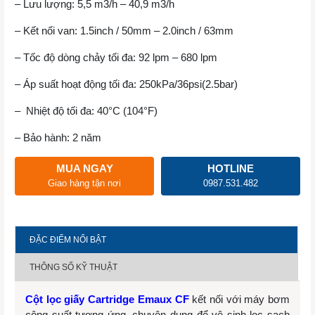
– Lưu lượng: 5,5 m3/h – 40,9 m3/h
– Kết nối van: 1.5inch / 50mm – 2.0inch / 63mm
– Tốc độ dòng chảy tối đa: 92 lpm – 680 lpm
– Áp suất hoạt động tối đa: 250kPa/36psi(2.5bar)
– Nhiệt độ tối đa: 40°C (104°F)
– Bảo hành: 2 năm
MUA NGAY
HOTLINE
Giao hàng tận nơi
0987.531.482
ĐẶC ĐIỂM NỔI BẬT
THÔNG SỐ KỸ THUẬT
Cột lọc giấy Cartridge Emaux CF
kết nối với máy bơm
công suất tương ứng, chuyên dụng để vệ sinh lọc sạch