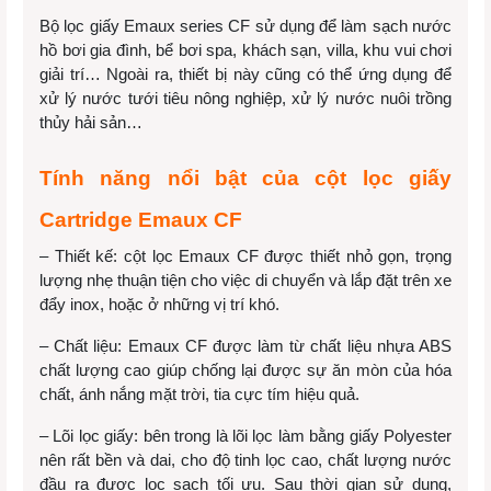
Bộ lọc giấy Emaux series CF sử dụng để làm sạch nước
hồ bơi gia đình, bể bơi spa, khách sạn, villa, khu vui chơi
giải trí… Ngoài ra, thiết bị này cũng có thể ứng dụng để
xử lý nước tưới tiêu nông nghiệp, xử lý nước nuôi trồng
thủy hải sản…
Tính năng nổi bật của cột lọc giấy
Cartridge Emaux CF
– Thiết kế: cột lọc Emaux CF được thiết nhỏ gọn, trọng
lượng nhẹ thuận tiện cho việc di chuyển và lắp đặt trên xe
đẩy inox, hoặc ở những vị trí khó.
– Chất liệu: Emaux CF được làm từ chất liệu nhựa ABS
chất lượng cao giúp chống lại được sự ăn mòn của hóa
chất, ánh nắng mặt trời, tia cực tím hiệu quả.
– Lõi lọc giấy: bên trong là lõi lọc làm bằng giấy Polyester
nên rất bền và dai, cho độ tinh lọc cao, chất lượng nước
đầu ra được lọc sạch tối ưu. Sau thời gian sử dụng,