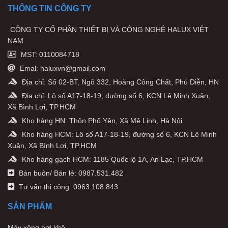
THÔNG TIN CÔNG TY
CÔNG TY CỔ PHẦN THIẾT BỊ VÀ CÔNG NGHỆ HALUX VIỆT
NAM
MST: 0110084718
Emal: haluxvn@gmail.com
Địa chỉ: Số 02-BT, Ngõ 332, Hoàng Công Chất, Phú Diễn, HN
Địa chỉ: Lô số A17-18-19, đường số 6, KCN Lê Minh Xuân,
Xã Bình Lợi, TP.HCM
Kho hàng HN: Thôn Phố Yên, Xã Mê Linh, Hà Nội
Kho hàng HCM: Lô số A17-18-19, đường số 6, KCN Lê Minh
Xuân, Xã Bình Lợi, TP.HCM
Kho hàng gạch HCM: 1185 Quốc lộ 1A, An Lạc, TP.HCM
Bán buôn/ Bán lẻ: 0987.531.482
Tư vấn thi công: 0963.108.843
SẢN PHẨM
Máy xông hơi khô