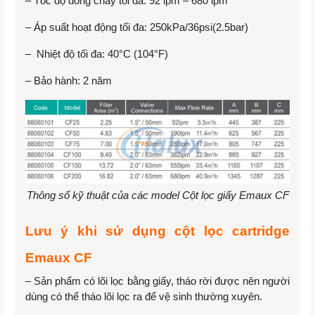
– Tốc độ dòng chảy tối đa: 92 lpm – 680 lpm
– Áp suất hoạt động tối đa: 250kPa/36psi(2.5bar)
– Nhiệt độ tối đa: 40°C (104°F)
– Bảo hành: 2 năm
Thông số kỹ thuật của các model Cột lọc giấy Emaux CF
Lưu ý khi sử dụng cột lọc cartridge
Emaux CF
– Sản phẩm có lõi lọc bằng giấy, tháo rời được nên người
dùng có thể tháo lõi lọc ra để vệ sinh thường xuyên.