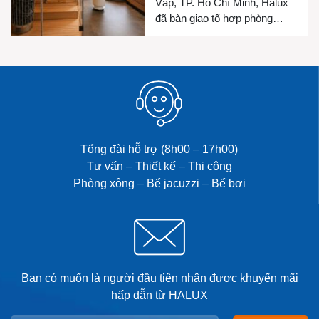
Vấp, TP. Hồ Chí Minh, Halux
đã bàn giao tổ hợp phòng
xông hơi khô, phòng xông hơi
ướt và bồn Jacuzzi cho gia
đình chị Luyện. Công trình
được thiết kế đồng bộ nhằm
mang đến không gian thư giãn
riêng tư, chăm sóc sức khỏe
và […]
Tổng đài hỗ trợ (8h00 – 17h00)
Tư vấn – Thiết kế – Thi công
Phòng xông – Bể jacuzzi – Bể bơi
Bạn có muốn là người đầu tiên nhận được khuyến mãi
hấp dẫn từ HALUX