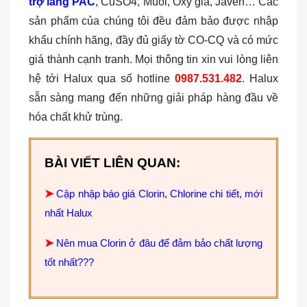
trợ lắng PAC
, CuSO4, Muối, Oxy già, Javen… Các
sản phẩm của chúng tôi đều đảm bảo được nhập
khẩu chính hãng, đầy đủ giấy tờ CO-CQ và có mức
giá thành cạnh tranh. Mọi thông tin xin vui lòng liên
hệ tới Halux qua số hotline
0987.531.482
. Halux
sẵn sàng mang đến những giải pháp hàng đầu về
hóa chất khử trùng.
BÀI VIẾT LIÊN QUAN:
➤
Cập nhập báo giá Clorin, Chlorine chi tiết, mới
nhất Halux
➤
Nên mua Clorin ở đâu để đảm bảo chất lượng
tốt nhất???