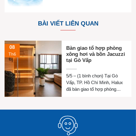
BÀI VIẾT LIÊN QUAN
08
Bàn giao tổ hợp phòng
xông hơi và bồn Jacuzzi
Th6
tại Gò Vấp
5/5 – (1 bình chọn) Tại Gò
Vấp, TP. Hồ Chí Minh, Halux
đã bàn giao tổ hợp phòng
xông hơi khô, phòng xông hơi
ướt và bồn Jacuzzi cho gia
đình chị Luyện. Công trình
được thiết kế đồng bộ nhằm
mang đến không gian thư giãn
riêng tư, chăm sóc sức khỏe
và […]