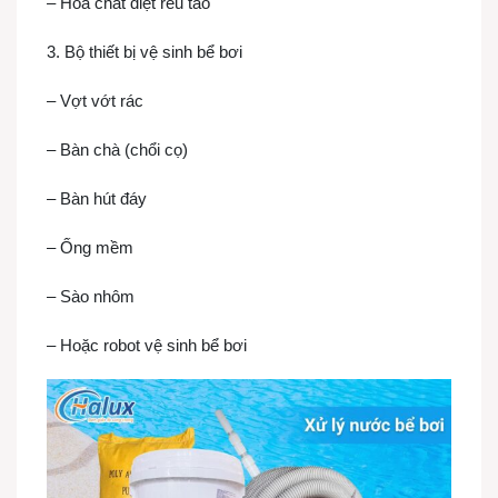
– Hoá chất diệt rêu tảo
3. Bộ thiết bị vệ sinh bể bơi
– Vợt vớt rác
– Bàn chà (chổi cọ)
– Bàn hút đáy
– Ống mềm
– Sào nhôm
– Hoặc robot vệ sinh bể bơi