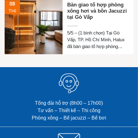
08
Bàn giao tổ hợp phòng
xông hơi và bồn Jacuzzi
Th6
tại Gò Vấp
5/5 – (1 bình chọn) Tại Gò
Vấp, TP. Hồ Chí Minh, Halux
đã bàn giao tổ hợp phòng
xông hơi khô, phòng xông hơi
ướt và bồn Jacuzzi cho gia
đình chị Luyện. Công trình
được thiết kế đồng bộ nhằm
mang đến không gian thư giãn
riêng tư, chăm sóc sức khỏe
và […]
Tổng đài hỗ trợ (8h00 – 17h00)
Tư vấn – Thiết kế – Thi công
Phòng xông – Bể jacuzzi – Bể bơi