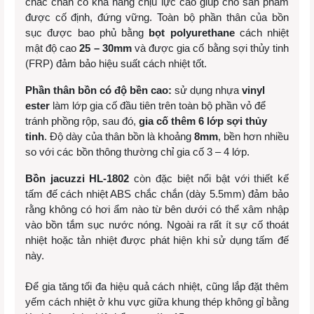
chắc chắn có khả năng chịu lực cao giúp cho sản phẩm
được cố định, đứng vững. Toàn bộ phần thân của bồn
sục được bao phủ bằng
bọt polyurethane
cách nhiệt
mật độ cao
25 – 30mm
và được gia cố bằng sợi thủy tinh
(FRP) đảm bảo hiệu suất cách nhiệt tốt.
Phần thân bồn có độ bền cao:
sử dụng nhựa
vinyl
ester
làm lớp gia cố đầu tiên trên toàn bộ phần vỏ để
tránh phồng rộp, sau đó,
gia cố thêm 6 lớp sợi thủy
tinh
. Độ dày của thân bồn là khoảng
8mm
, bền hơn nhiều
so với các bồn thông thường chỉ gia cố 3 – 4 lớp.
B
ồn jacuzzi HL-1802
còn đặc biệt nổi bật với thiết kế
tấm đế cách nhiệt ABS chắc chắn (dày 5.5mm) đảm bảo
rằng không có hơi ẩm nào từ bên dưới có thể xâm nhập
vào bồn tắm sục nước nóng. Ngoài ra rất ít sự cố thoát
nhiệt hoặc tản nhiệt được phát hiện khi sử dụng tấm đế
này.
Để gia tăng tối đa hiệu quả cách nhiệt, cũng lắp đặt thêm
yếm cách nhiệt ở khu vực giữa khung thép không gỉ bằng