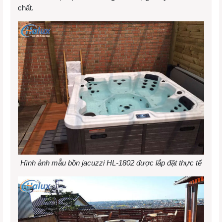
chất.
Hình ảnh mẫu bồn jacuzzi HL-1802 được lắp đặt thực tế