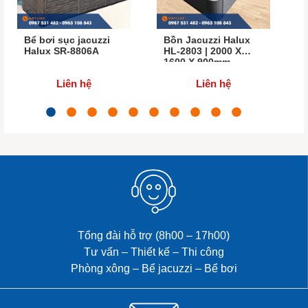
Bể bơi sục jacuzzi
Bồn Jacuzzi Halux
Halux SR-8806A
HL-2803 | 2000 X
8
1600 X 900mm
5
Liên hệ
Liên hệ
Tổng đài hỗ trợ (8h00 – 17h00)
Tư vấn – Thiết kế – Thi công
Phòng xông – Bể jacuzzi – Bể bơi