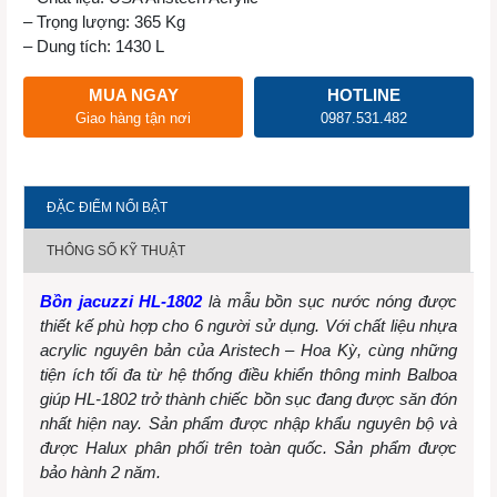
– Trọng lượng: 365 Kg
– Dung tích: 1430 L
MUA NGAY
HOTLINE
Giao hàng tận nơi
0987.531.482
ĐẶC ĐIỂM NỔI BẬT
THÔNG SỐ KỸ THUẬT
Bồn jacuzzi HL-1802
là mẫu bồn sục nước nóng được
thiết kế phù hợp cho 6 người sử dụng. Với chất liệu nhựa
acrylic nguyên bản của Aristech – Hoa Kỳ, cùng những
tiện ích tối đa từ hệ thống điều khiển thông minh Balboa
giúp HL-1802 trở thành chiếc bồn sục đang được săn đón
nhất hiện nay. Sản phẩm được nhập khẩu nguyên bộ và
được Halux phân phối trên toàn quốc. Sản phẩm được
bảo hành 2 năm.