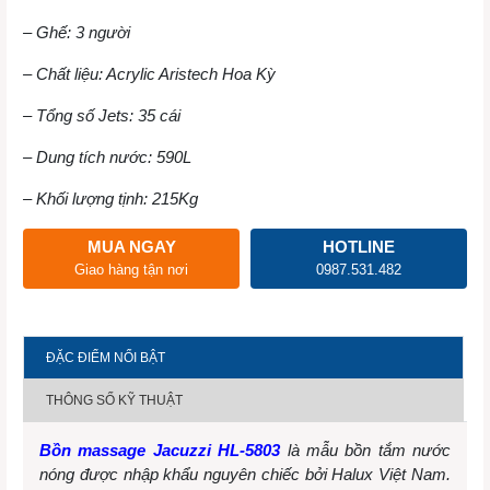
– Ghế: 3 người
– Chất liệu: Acrylic Aristech Hoa Kỳ
– Tổng số Jets: 35 cái
– Dung tích nước: 590L
– Khối lượng tịnh: 215Kg
MUA NGAY
HOTLINE
Giao hàng tận nơi
0987.531.482
ĐẶC ĐIỂM NỔI BẬT
THÔNG SỐ KỸ THUẬT
Bồn massage Jacuzzi HL-5803
là mẫu bồn tắm nước
nóng được nhập khẩu nguyên chiếc bởi Halux Việt Nam.