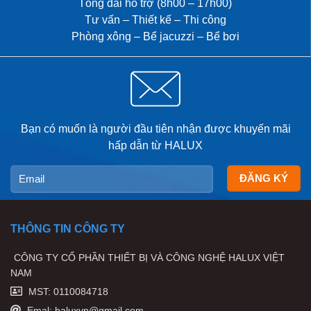
Tổng đài hỗ trợ (8h00 – 17h00)
Tư vấn – Thiết kế – Thi công
Phòng xông – Bể jacuzzi – Bể bơi
Bạn có muốn là người đầu tiên nhận được khuyến mãi
hấp dẫn từ HALUX
THÔNG TIN CÔNG TY
CÔNG TY CỔ PHẦN THIẾT BỊ VÀ CÔNG NGHỆ HALUX VIỆT
NAM
MST: 0110084718
Emal: haluxvn@gmail.com