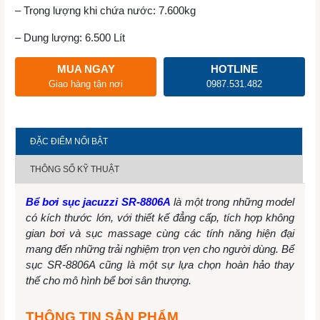
– Trọng lượng khi chứa nước: 7.600kg
– Dung lượng: 6.500 Lít
MUA NGAY
HOTLINE
Giao hàng tận nơi
0987.531.482
ĐẶC ĐIỂM NỔI BẬT
THÔNG SỐ KỸ THUẬT
Bể bơi sục jacuzzi SR-8806A
là một trong những model
có kích thước lớn, với thiết kế đẳng cấp, tích hợp không
gian bơi và sục massage cùng các tính năng hiện đại
mang đến những trải nghiệm trọn vẹn cho người dùng. Bể
sục SR-8806A cũng là một sự lựa chọn hoàn hảo thay
thế cho mô hình bể bơi sân thượng.
THÔNG TIN SẢN PHẨM