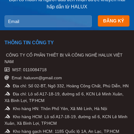
hấp dẫn từ HALUX
THÔNG TIN CÔNG TY
CÔNG TY CỔ PHẦN THIẾT BỊ VÀ CÔNG NGHỆ HALUX VIỆT
NAM
MST: 0110084718
Emal: haluxvn@gmail.com
Địa chỉ: Số 02-BT, Ngõ 332, Hoàng Công Chất, Phú Diễn, HN
Địa chỉ: Lô số A17-18-19, đường số 6, KCN Lê Minh Xuân,
Xã Bình Lợi, TP.HCM
Kho hàng HN: Thôn Phố Yên, Xã Mê Linh, Hà Nội
Kho hàng HCM: Lô số A17-18-19, đường số 6, KCN Lê Minh
Xuân, Xã Bình Lợi, TP.HCM
Kho hàng gạch HCM: 1185 Quốc lộ 1A, An Lạc, TP.HCM