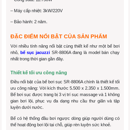
– Máy cấp nhiệt: 3kW/220V
– Bảo hành: 2 năm.
ĐẶC ĐIỂM NỔI BẬT CỦA SẢN PHẨM
Với nhiều tính năng nổi bật cùng thiết kế như một bể bơi
nhỏ,
bể sục jacuzzi
SR-8806A đang là model bán chạy
nhất trong thời gian gần đây.
Thiết kế tối ưu công năng
Điều nổi bật của bể bơi sục SR-8806A chính là thiết kế tối
ưu công năng: Với kích thước 5.500 x 2.350 x 1.500mm.
Bể bơi sục được trang bị 3 vị trí sục massage và 1 không
gian bơi lội, phục vụ đa dạng nhu cầu thư giãn và tập
luyện dưới nước.
Bể có hệ thống đầu bơi ngược dòng giúp người dùng có
thể hoạt động bơi lội tại chỗ, giúp rèn luyện sức khoẻ.