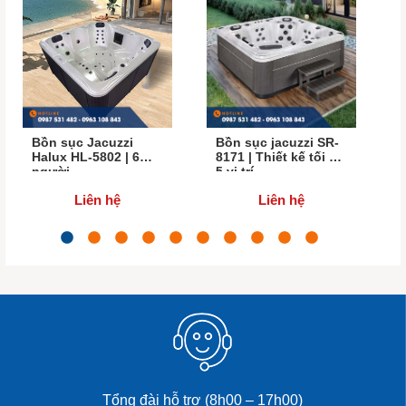
Bồn sục Jacuzzi
Bồn sục jacuzzi SR-
Halux HL-5802 | 6
8171 | Thiết kế tối ưu
người
5 vị trí
Liên hệ
Liên hệ
Tổng đài hỗ trợ (8h00 – 17h00)