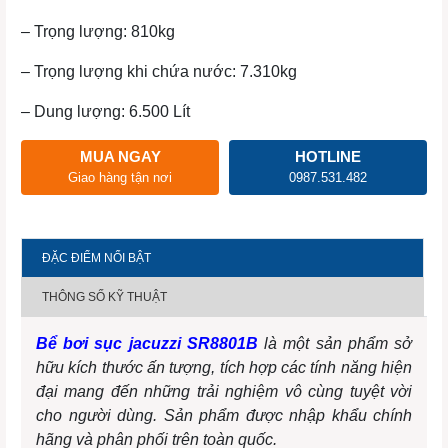
– Trọng lượng: 810kg
– Trọng lượng khi chứa nước: 7.310kg
– Dung lượng: 6.500 Lít
MUA NGAY
HOTLINE
Giao hàng tận nơi
0987.531.482
ĐẶC ĐIỂM NỔI BẬT
THÔNG SỐ KỸ THUẬT
Bể bơi sục jacuzzi SR8801B
là một sản phẩm sở
hữu kích thước ấn tượng, tích hợp các tính năng hiện
đại mang đến những trải nghiệm vô cùng tuyệt vời
cho người dùng. Sản phẩm được nhập khẩu chính
hãng và phân phối trên toàn quốc.