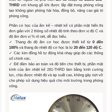
THRD
với khung gỗ khi được lắp đặt trong phòng xông
tạo không gian phòng hài hòa, đồng bộ, nâng cao giá trị
phòng xông.
Phần cơ học của ẩm kế – nhiệt kế có phần mặt hiển thị
đơn giản với 2 thông số nhiệt độ tính theo đơn vị độ C và
độ ẩm đơn vị % rõ nét, dễ đọc hiểu.
✓ Thang đo độ ẩm cơ học được thiết kế từ
0 đến
100%
và thang đo nhiệt độ cơ học là từ
20 đến 120 độ C.
✓ Các kim đồng hồ tự động khá nhạy giúp đo các thông
số chính xác.
✓ Để đảm bảo an toàn và độ bền cho thiết bị, phần mặt
kính của ẩm nhiệt kế 281-THRD làm bằng kính cường
lực, chịu được nhiệt độ và áp suất cao, không gây nứt vỡ
cho phép sử dụng hiệu quả cho môi trường trong phòng
xông.